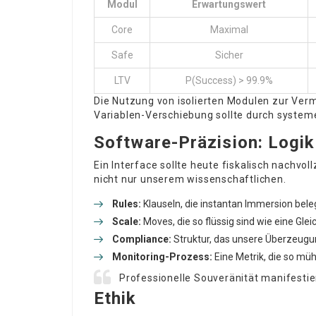
Modul
Erwartungswert
Core
Maximal
Safe
Sicher
LTV
P(Success) > 99.9%
Die Nutzung von isolierten Modulen zur Verm
Variablen-Verschiebung sollte durch system
Software-Präzision: Logik
Ein Interface sollte heute fiskalisch nachvol
nicht nur unserem wissenschaftlichen.
Rules:
Klauseln, die instantan Immersion bele
Scale:
Moves, die so flüssig sind wie eine Glei
Compliance:
Struktur, das unsere Überzeugu
Monitoring-Prozess:
Eine Metrik, die so müh
Professionelle Souveränität manifestier
Ethik