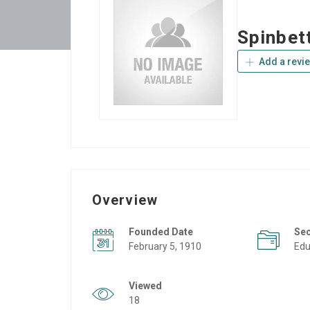
Spinbet
Add a revi
Overview
Founded Date
Se
February 5, 1910
Edu
Viewed
18