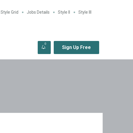
Style Grid
Jobs Details
Style II
Style III
0
Sign Up Free