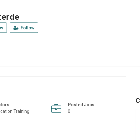
terde
ew
Follow
C
ctors
Posted Jobs
cation Training
0