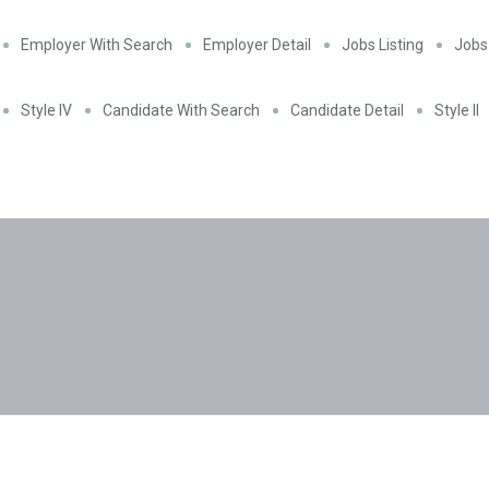
Employer With Search
Employer Detail
Jobs Listing
Jobs 
Style IV
Candidate With Search
Candidate Detail
Style II