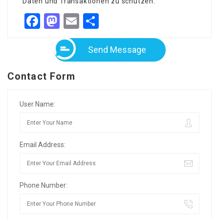
Daten und Transaktionen zu schützen.
Facebook
Mastodon
Email
Share
Send Message
Contact Form
User Name:
Email Address:
Phone Number: