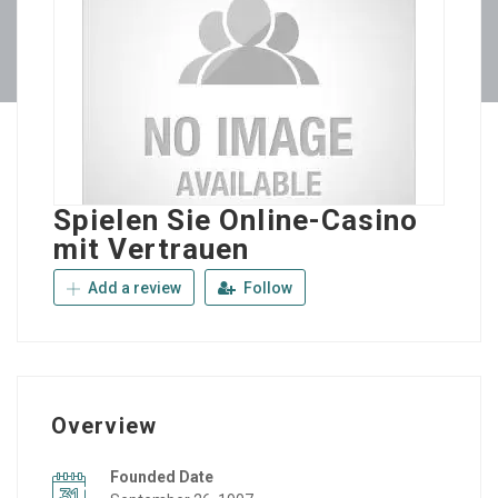
Spielen Sie Online-Casino
mit Vertrauen
Add a review
Follow
Overview
Founded Date