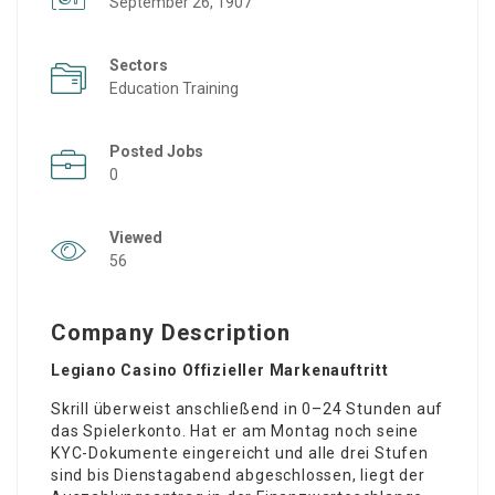
September 26, 1907
Sectors
Education Training
Posted Jobs
0
Viewed
56
Company Description
Legiano Casino Offizieller Markenauftritt
Skrill überweist anschließend in 0–24 Stunden auf
das Spielerkonto. Hat er am Montag noch seine
KYC-Dokumente eingereicht und alle drei Stufen
sind bis
Dienstagabend
abgeschlossen, liegt der