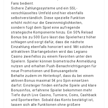
Fans bedient
.
Sichere Zahlungssysteme und ein SSL-
verschlüsseltes Umfeld sind hier ebenfalls
selbstverständlich. Diese spezielle Funktion
erhöht nicht nur die Gewinnmöglichkeiten,
sondern fügt dem Spiel eine aufregende
strategische Komponente hinzu. Ein 50% Reload
Bonus bis zu 500 Euro lässt das Spielerherz höher
schlagen und sorgt dafür, dass die nächste
Einzahlung ebenfalls honoriert wird. Mit solchen
attraktiven
Startangeboten
wird das Legiano
Casino zweifellos zu einem Favoriten unter den
Spielern. Spieler können biometrische Anmeldung
nutzen und erhalten Push-Benachrichtigungen für
neue Promotionen und Bonusangebote.
Behalte zudem im Hinterkopf, dass du bei einem
aktiven Bonus maximal 5€ pro Spin einsetzen
darfst. Einsteiger finden einfache Spiele und klare
Bonusinfos, erfahrene Spieler bekommen mehr
Tiefe durch Live Casino, Turniere, Coins, Cashback
und Sportwetten. Sobald das Konto bestätigt ist,
lassen sich alle Funktionen ohne größere