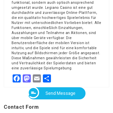
funktional, sondern auch optisch ansprechend
umgesetzt wurde. Legiano Casino ist eine gut
durchdachte und zuverlässige Online-Plattform,
die ein qualitativ hochwertiges Spielerlebnis für
Nutzer mit unterschiedlichen Vorlieben bietet. Alle
Funktionen, einschließlich Einzahlungen,
Auszahlungen und Teilnahme an Aktionen, sind
über mobile Geräte verfügbar. Die
Benutzeroberfläche der mobilen Version ist
intuitiv, und die Spiele sind für eine komfortable
Nutzung auf Bildschirmen jeder Größe angepasst.
Diese Maßnahmen gewährleisten die Sicherheit
und Vertraulichkeit der Spielerdaten und bieten
eine zuverlässige Spielumgebung.
Facebook
Mastodon
Email
Share
Send Message
Contact Form