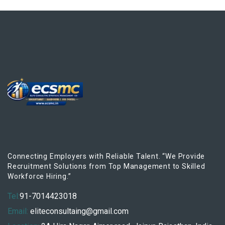
Connecting Employers with Reliable Talent. “We Provide
Recruitment Solutions from Top Management to Skilled
Workforce Hiring.”
Tel:
91-7014423018
Email:
eliteconsultaing@gmail.com