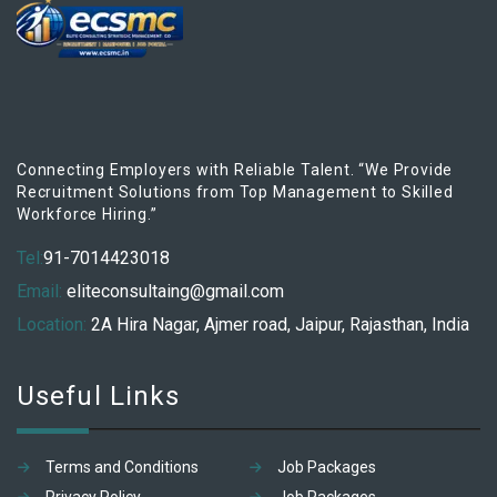
Connecting Employers with Reliable Talent. “We Provide
Recruitment Solutions from Top Management to Skilled
Workforce Hiring.”
Tel:
91-7014423018
Email:
eliteconsultaing@gmail.com
Location:
2A Hira Nagar, Ajmer road, Jaipur, Rajasthan, India
Useful Links
Terms and Conditions
Job Packages