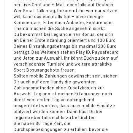
per Live-Chat und E-Mail, ebenfalls auf Deutsch.
Wer Small Talk mag, bekommt ihn wer nur setzen
will, kann das ebenfalls tun – ohne nervige
Kommentare. Filter nach Anbieter, Feature oder
Thema machen die Suche angenehm direkt.
Du bekommst bei Legiano einen Bonus, der sich
an Deiner Ersteinzahlung orientiert und 100 Euro
Deines
Einzahlungsbetrags
bis maximal 200 Euro
beträgt. Des Weiteren stehen Play ID, Paysafecard
und Jeton zur Auswahl. Ihr könnt Euch zudem auf
verschiedenste Turniere und weitere attraktive
Sport Bonusangebote freuen.
Sollten mobile Zahlungen gewünscht sein, stehen
Dir auch auf dem Handy die gewohnten
Zahlungsmethoden ohne Zusatzkosten zur
Auswahl. Legiano ist meinen Erfahrungen nach
direkt vom ersten Tag an dahingehend
ausgerichtet worden, dass auch mobile Einsätze
platziert werden können. Dann hast Du bei
Legiano ebenfalls nichts zu befürchten.
Sie haben 30 Tage Zeit, die
Durchspielbedingungen zu erfüllen, bevor sie