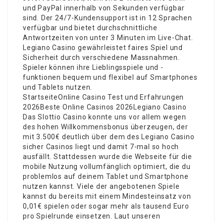
und PayPal innerhalb von Sekunden verfügbar
sind. Der 24/7-Kundensupport ist in 12 Sprachen
verfügbar und bietet durchschnittliche
Antwortzeiten von unter 3 Minuten im Live-Chat.
Legiano Casino gewährleistet faires Spiel und
Sicherheit durch verschiedene Massnahmen.
Spieler können ihre Lieblingsspiele und -
funktionen bequem und flexibel auf Smartphones
und Tablets nutzen.
StartseiteOnline Casino Test und Erfahrungen
2026Beste Online Casinos 2026Legiano Casino
Das Slottio Casino konnte uns vor allem wegen
des hohen Willkommensbonus überzeugen, der
mit 3.500€ deutlich über dem des
Legiano Casino
sicher
Casinos liegt und damit 7-mal so hoch
ausfällt. Stattdessen wurde die Webseite für die
mobile Nutzung vollumfänglich optimiert, die du
problemlos auf deinem Tablet und Smartphone
nutzen kannst. Viele der angebotenen Spiele
kannst du bereits mit einem Mindesteinsatz von
0,01€ spielen oder sogar mehr als tausend Euro
pro
Spielrunde einsetzen
. Laut unseren