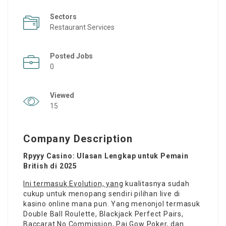
Sectors
Restaurant Services
Posted Jobs
0
Viewed
15
Company Description
Rpyyy Casino: Ulasan Lengkap untuk Pemain
British di 2025
Ini termasuk Evolution, yang
kualitasnya sudah
cukup untuk menopang sendiri pilihan live di
kasino online mana pun. Yang menonjol termasuk
Double Ball Roulette, Blackjack Perfect Pairs,
Baccarat No Commission, Pai Gow Poker, dan