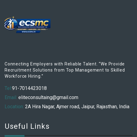
Connecting Employers with Reliable Talent. “We Provide
Recruitment Solutions from Top Management to Skilled
Workforce Hiring.”
Tel:
91-7014423018
Email:
eliteconsultaing@gmail.com
Location:
2A Hira Nagar, Ajmer road, Jaipur, Rajasthan, India
Useful Links