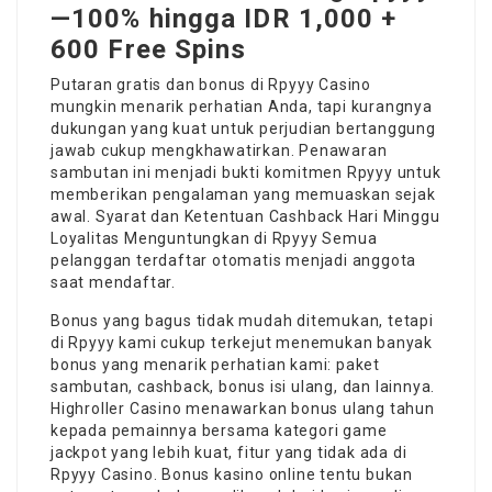
—100% hingga IDR 1,000 +
600 Free Spins
Putaran gratis dan bonus di Rpyyy Casino
mungkin menarik perhatian Anda, tapi kurangnya
dukungan yang kuat untuk perjudian bertanggung
jawab cukup mengkhawatirkan. Penawaran
sambutan ini menjadi bukti komitmen Rpyyy untuk
memberikan pengalaman yang memuaskan sejak
awal. Syarat dan Ketentuan Cashback Hari Minggu
Loyalitas Menguntungkan di Rpyyy Semua
pelanggan terdaftar otomatis menjadi anggota
saat mendaftar.
Bonus yang bagus tidak mudah ditemukan, tetapi
di Rpyyy kami cukup terkejut menemukan banyak
bonus yang menarik perhatian kami: paket
sambutan, cashback, bonus isi ulang, dan lainnya.
Highroller Casino menawarkan bonus ulang tahun
kepada pemainnya bersama kategori game
jackpot yang lebih kuat, fitur yang tidak ada di
Rpyyy Casino. Bonus kasino online tentu bukan