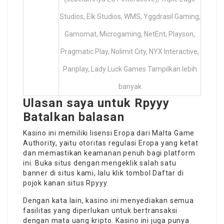
Studios, Elk Studios, WMS, Yggdrasil Gaming,
Gamomat, Microgaming, NetEnt, Playson,
Pragmatic Play, Nolimit City, NYX Interactive,
Pariplay, Lady Luck Games Tampilkan lebih
banyak
Ulasan saya untuk Rpyyy
Batalkan balasan
Kasino ini memiliki lisensi Eropa dari Malta Game
Authority, yaitu otoritas regulasi Eropa yang ketat
dan memastikan keamanan penuh bagi platform
ini. Buka situs dengan mengeklik salah satu
banner di situs kami, lalu klik tombol Daftar di
pojok kanan situs Rpyyy.
Dengan kata lain, kasino ini menyediakan semua
fasilitas yang diperlukan untuk bertransaksi
dengan mata uang kripto. Kasino ini juga punya