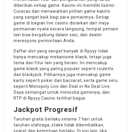
diberikan setiap game. Kasino ini memiliki lisensi
Curacao dan menawarkan pilihan game kasino
yang sangat baik bagi para pemainnya. Setiap
game di bagian live casino disiarkan dari meja
permainan nyata secara langsung, tempat pemain
lain bisa bergabung dalam sesi, dan dealer
merespons permintaan Anda.
Daftar slot yang sangat banyak di Rpyyy tidak
hanya mencakup mekanisme klasik, tetapi juga
tema dan fitur lain yang berani. Ini mencakup
game klasik yang paling populer seperti roulette
dan blackjack. Pilihannya juga mencakup game
kartu seperti poker dan baccarat, serta game seru
seperti Monopoly Live dan Deal or No Deal Live.
Saya semangat untuk mencoba gamenya, dan
RTP di Rpyyy Casino terlihat bagus.
Jackpot Progresif
Taruhan gratis berlaku selama 7 hari untuk
taruhan olahraga, stake tidak dikembalikan,
syarat dan ketentuan berlaku. Di sisi lain, jika