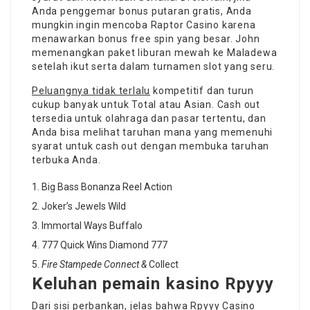
Anda penggemar bonus putaran gratis, Anda
mungkin ingin mencoba Raptor Casino karena
menawarkan bonus free spin yang besar. John
memenangkan paket liburan mewah ke Maladewa
setelah ikut serta dalam turnamen slot yang seru.
Peluangnya tidak terlalu
kompetitif dan turun
cukup banyak untuk Total atau Asian. Cash out
tersedia untuk olahraga dan pasar tertentu, dan
Anda bisa melihat taruhan mana yang memenuhi
syarat untuk cash out dengan membuka taruhan
terbuka Anda.
Big Bass Bonanza Reel Action
Joker’s Jewels Wild
Immortal Ways Buffalo
777 Quick Wins Diamond 777
Fire Stampede Connect &
Collect
Keluhan pemain kasino Rpyyy
Dari sisi perbankan, jelas bahwa Rpyyy Casino