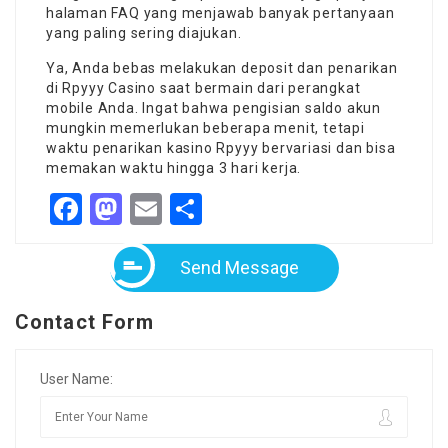
halaman FAQ yang menjawab banyak pertanyaan
yang paling sering diajukan.
Ya, Anda bebas melakukan deposit dan penarikan
di
Rpyyy Casino
saat bermain dari perangkat
mobile Anda. Ingat bahwa pengisian saldo akun
mungkin memerlukan beberapa menit, tetapi
waktu penarikan kasino Rpyyy bervariasi dan bisa
memakan waktu hingga 3 hari kerja.
Facebook
Mastodon
Email
Share
Send Message
Contact Form
User Name: