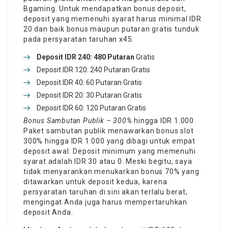
Bgaming. Untuk mendapatkan bonus deposit,
deposit yang memenuhi syarat harus minimal IDR
20 dan baik bonus maupun putaran gratis tunduk
pada persyaratan taruhan x45.
Deposit IDR 240: 480 Putaran
Gratis
Deposit IDR 120: 240 Putaran Gratis
Deposit IDR 40: 60 Putaran Gratis
Deposit IDR 20: 30 Putaran Gratis
Deposit IDR 60: 120 Putaran Gratis
Bonus Sambutan Publik – 300%
hingga IDR 1.000
Paket sambutan publik menawarkan bonus slot
300% hingga IDR 1.000 yang dibagi untuk empat
deposit awal: Deposit minimum yang memenuhi
syarat adalah IDR 30 atau 0. Meski begitu, saya
tidak menyarankan menukarkan bonus 70% yang
ditawarkan untuk deposit kedua, karena
persyaratan taruhan di sini akan terlalu berat,
mengingat Anda juga harus mempertaruhkan
deposit Anda.