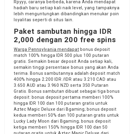
Rpyyy, caranya berbeda, karena Anda mendapat
hadiah baru setiap kali naik level, yang tampaknya
lebih menguntungkan dibandingkan menukar poin
loyalitas seperti di situs lain.
Paket sambutan hingga IDR
2,000 dengan 200 free spins
Warga Pennsylvania mendapat
bonus deposit
match 100% hingga IDR 500 plus 100 putaran
gratis. Semakin besar deposit Anda setiap kali,
semakin tinggi persentase bonus yang akan Anda
terima. Bonus sambutannya adalah deposit match
400% hingga 2.200 IDR /IDR atau 3.210 CAD atau
3.650 AUD atau 3.960 NZD serta 350 Putaran
Gratis. Bonus sambutan dibuat sebagai tiga bonus
deposit: bonus deposit pertama memberi 100%
hingga IDR 100 dan 100 putaran gratis untuk
Aztec Magic Deluxe dari Bgaming; bonus deposit
kedua memberi 50% dan 100 putaran gratis untuk
Lucky Lady Moon dari Bgaming; bonus deposit
ketiga memberi 150% hingga IDR 100 dan 50
putaran gratis untuk Aztec Magic Deluxe dari