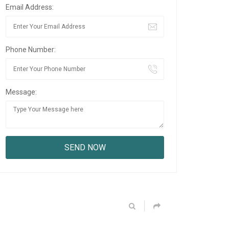
Email Address:
Phone Number:
Message: