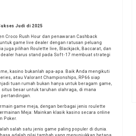
ukses Judi di 2025
men Croco Rush Hour dan penawaran Cashback
 untuk game live dealer dengan ratusan peluang
ia juga pilihan Roulette live, Blackjack, Baccarat, dan
 dealer harus stand pada Soft-17 membuat strategi
game, kasino bukanlah apa-apa. Baik Anda mengikuti
eries, atau Valorant Championships, RP66 siap
jadi tuan rumah bukan hanya untuk beragam game,
a situs besar untuk taruhan olahraga, di mana
 pertandingan.
main game meja, dengan berbagai jenis roulette
ermainan Meja: Mainkan klasik kasino secara online
n Poker.
alah salah satu jenis game paling populer di dunia.
hasa adalah nilai tambah yang menunjukkan betapa