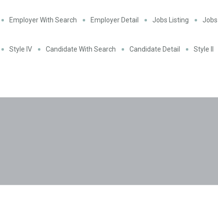
Employer With Search
Employer Detail
Jobs Listing
Jobs 
Style IV
Candidate With Search
Candidate Detail
Style II