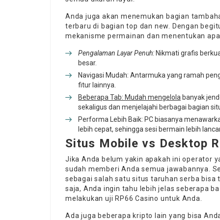
Anda juga akan menemukan bagian tambahan b
terbaru di bagian top dan new. Dengan begi
mekanisme permainan dan menentukan apaka
Pengalaman Layar Penuh:
Nikmati grafis berkua
besar.
Navigasi Mudah: Antarmuka yang ramah peng
fitur lainnya.
Beberapa Tab: Mudah mengelola
banyak jend
sekaligus dan menjelajahi berbagai bagian si
Performa Lebih Baik: PC biasanya menawarka
lebih cepat, sehingga sesi bermain lebih lancar
Situs Mobile vs Desktop 
Jika Anda belum yakin apakah ini operator y
sudah memberi Anda semua jawabannya. Sel
sebagai salah satu situs taruhan serba bisa 
saja, Anda ingin tahu lebih jelas seberapa ba
melakukan uji RP66 Casino untuk Anda.
Ada juga beberapa kripto lain yang bisa And