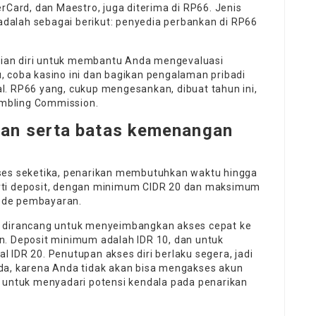
rCard, dan Maestro, juga diterima di RP66. Jenis
dalah sebagai berikut: penyedia perbankan di RP66
ian diri untuk membantu Anda mengevaluasi
, coba kasino ini dan bagikan pengalaman pribadi
l. RP66 yang, cukup mengesankan, dibuat tahun ini,
Gambling Commission.
an serta batas kemenangan
ses seketika, penarikan membutuhkan waktu hingga
erti deposit, dengan minimum CIDR 20 dan maksimum
ode pembayaran.
0 dirancang untuk menyeimbangkan akses cepat ke
 Deposit minimum adalah IDR 10, dan untuk
 IDR 20. Penutupan akses diri berlaku segera, jadi
da, karena Anda tidak akan bisa mengakses akun
g untuk menyadari potensi kendala pada penarikan