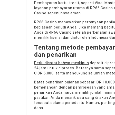
Pembayaran kartu kredit, seperti Visa, Maste
layanan pembayaran utama di RP66 Casino a
Casino sepenuhnya aman.
RP66 Casino menawarkan pertanyaan penila
kebiasaan berjudi Anda. Jika memang begitu
Anda di RP66 Casino setelah perkenalan awa
memiliki lisensi dan diatur oleh Indonesia 
Tentang metode pembayar
dan penarikan
Perlu dicatat bahwa meskipun
deposit dipro
24 jam untuk diproses. Batasnya sama sep
CIDR 5.000, serta mendukung sejumlah met
Batas penarikan bulanan sebesar IDR 10.00
kemenangan dengan pemrosesan yang aman.
penarikan Anda harus memilih jumlah minimal
pastikan Anda menarik sisa uang di akun An
tersebut selama periode itu. Namun, pentin
dana.