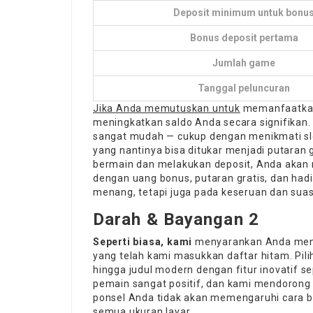
Deposit minimum untuk bonu
Bonus deposit pertama
Jumlah game
Tanggal peluncuran
Jika Anda memutuskan untuk
memanfaatkan 
meningkatkan saldo Anda secara signifika
sangat mudah — cukup dengan menikmati slo
yang nantinya bisa ditukar menjadi putaran 
bermain dan melakukan deposit, Anda akan m
dengan uang bonus, putaran gratis, dan hadi
menang, tetapi juga pada keseruan dan sua
Darah & Bayangan 2
Seperti biasa, kami
menyarankan Anda menj
yang telah kami masukkan daftar hitam. Pili
hingga judul modern dengan fitur inovatif s
pemain sangat positif, dan kami mendorong 
ponsel Anda tidak akan memengaruhi cara be
semua ukuran layar.