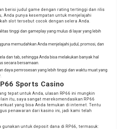
erisi judul game dengan rating tertinggi dan rilis
tu, Anda punya kesempatan untuk menjelajahi
h slot tersebut cocok dengan selera Anda.
litas tinggi dan gameplay yang mulus di layar yang lebih
guna memudahkan Anda menjelajahi judul, promosi, dan
ela dan tab, sehingga Anda bisa melakukan banyak hal
tus secara bersamaan.
n daya pemrosesan yang lebih tinggi dan waktu muat yang
.
RP66 Sports Casino
ang tepat untuk Anda, ulasan RP66 ini mungkin
ain itu, saya sangat merekomendasikan RP66
terkuat yang bisa Anda temukan di internet. Tentu
gus penawaran dari kasino ini, jadi kami telah
a gunakan untuk deposit dana di RP66, termasuk: