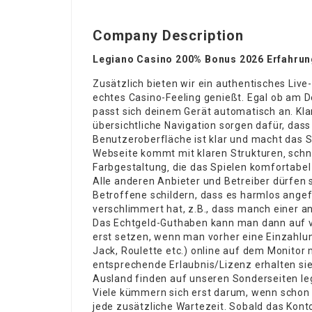
Company Description
Legiano Casino 200% Bonus 2026 Erfahrun
Zusätzlich bieten wir ein authentisches Live
echtes Casino-Feeling genießt. Egal ob am 
passt sich deinem Gerät automatisch an. Kla
übersichtliche
Navigation sorgen
dafür, dass
Benutzeroberfläche ist klar und macht das
Webseite
kommt mit klaren Strukturen‚ sch
Farbgestaltung‚ die das
Spielen komfortabel
Alle anderen Anbieter und Betreiber dürfen 
Betroffene schildern, dass es harmlos angef
verschlimmert hat, z.B., dass manch einer a
Das Echtgeld-Guthaben kann man dann auf v
erst setzen, wenn man vorher eine Einzahlun
Jack, Roulette etc.) online auf dem Monitor 
entsprechende Erlaubnis/Lizenz erhalten sie
Ausland finden auf unseren Sonderseiten leg
Viele kümmern sich erst darum, wenn schon 
jede zusätzliche Wartezeit. Sobald das Konto 