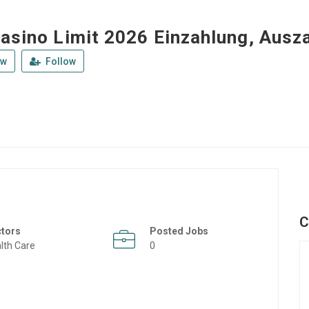
Casino Limit 2026 Einzahlung, Ausz
ew
Follow
C
ctors
Posted Jobs
lth Care
0