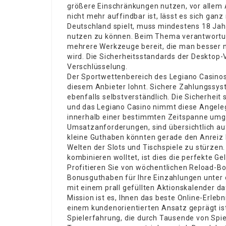
größere Einschränkungen nutzen, vor allem
nicht mehr auffindbar ist, lässt es sich gan
Deutschland spielt, muss mindestens 18 Jahr
nutzen zu können. Beim Thema verantwortun
mehrere Werkzeuge bereit, die man besser 
wird. Die Sicherheitsstandards der Desktop-V
Verschlüsselung.
Der Sportwettenbereich des Legiano Casinos 
diesem Anbieter lohnt. Sichere Zahlungssys
ebenfalls selbstverständlich. Die Sicherheit 
und das Legiano Casino nimmt diese Angeleg
innerhalb einer bestimmten Zeitspanne umge
Umsatzanforderungen, sind übersichtlich auf
kleine Guthaben könnten gerade den Anreiz 
Welten der Slots und Tischspiele zu stürzen
kombinieren wolltet, ist dies die perfekte Ge
Profitieren Sie von wöchentlichen Reload-Bon
Bonusguthaben für Ihre Einzahlungen unter
mit einem prall gefüllten Aktionskalender da
Mission ist es, Ihnen das beste Online-Erleb
einem kundenorientierten Ansatz geprägt ist.
Spielerfahrung, die durch Tausende von Spie