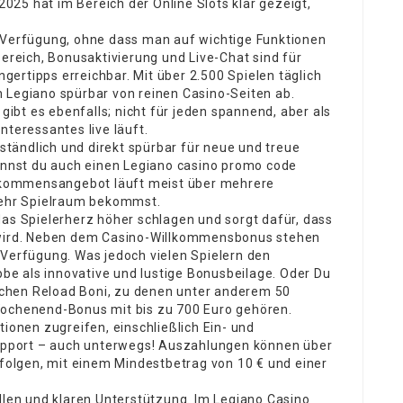
25 hat im Bereich der Online Slots klar gezeigt,
r Verfügung, ohne dass man auf wichtige Funktionen
bereich, Bonusaktivierung und Live-Chat sind für
ertipps erreichbar. Mit über 2.500 Spielen täglich
 Legiano spürbar von reinen Casino-Seiten ab.
 gibt es ebenfalls; nicht für jeden spannend, aber als
nteressantes live läuft.
rständlich und direkt spürbar für neue und treue
kannst du auch einen Legiano casino promo code
illkommensangebot läuft meist über mehrere
 mehr Spielraum bekommst.
das Spielerherz höher schlagen und sorgt dafür, dass
t wird. Neben dem Casino-Willkommensbonus stehen
 Verfügung. Was jedoch vielen Spielern den
abbe als innovative und lustige Bonusbeilage. Oder Du
zlichen Reload Boni, zu denen unter anderem 50
Wochenend-Bonus mit bis zu 700 Euro gehören.
tionen zugreifen, einschließlich Ein- und
pport – auch unterwegs! Auszahlungen können über
olgen, mit einem Mindestbetrag von 10 € und einer
ellen und klaren Unterstützung. Im Legiano Casino