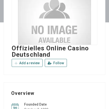
Offizielles Online Casino
Deutschland
Add a review
Follow
Overview
Founded Date