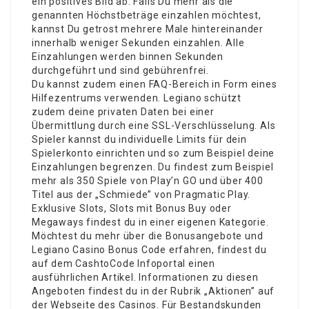
ein positives Bild ab. Falls Du mehr als die
genannten Höchstbeträge einzahlen möchtest,
kannst Du getrost mehrere Male hintereinander
innerhalb weniger Sekunden einzahlen. Alle
Einzahlungen werden binnen Sekunden
durchgeführt und sind gebührenfrei.
Du kannst zudem einen FAQ-Bereich in Form eines
Hilfezentrums verwenden. Legiano schützt
zudem deine privaten Daten bei einer
Übermittlung durch eine SSL-Verschlüsselung. Als
Spieler kannst du individuelle Limits für dein
Spielerkonto einrichten und so zum Beispiel deine
Einzahlungen begrenzen. Du findest zum Beispiel
mehr als 350 Spiele von Play’n GO und über 400
Titel aus der „Schmiede” von Pragmatic Play.
Exklusive Slots, Slots mit Bonus Buy oder
Megaways findest du in einer eigenen Kategorie.
Möchtest du mehr über die Bonusangebote und
Legiano Casino Bonus Code erfahren, findest du
auf dem CashtoCode Infoportal einen
ausführlichen Artikel. Informationen zu diesen
Angeboten findest du in der Rubrik „Aktionen” auf
der Webseite des Casinos.
Für Bestandskunden