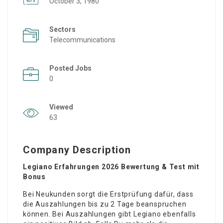
October 3, 1980
Sectors
Telecommunications
Posted Jobs
0
Viewed
63
Company Description
Legiano Erfahrungen 2026 Bewertung & Test mit
Bonus
Bei Neukunden sorgt die Erstprüfung dafür, dass
die Auszahlungen bis zu 2 Tage beanspruchen
können. Bei Auszahlungen gibt Legiano ebenfalls