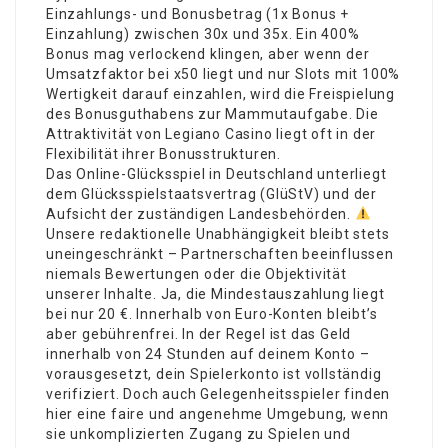
Einzahlungs- und Bonusbetrag (1x Bonus +
Einzahlung) zwischen 30x und 35x. Ein 400%
Bonus mag verlockend klingen, aber wenn der
Umsatzfaktor bei x50 liegt und nur Slots mit 100%
Wertigkeit darauf einzahlen, wird die Freispielung
des Bonusguthabens zur Mammutaufgabe. Die
Attraktivität von Legiano Casino liegt oft in der
Flexibilität ihrer Bonusstrukturen.
Das Online-Glücksspiel in Deutschland unterliegt
dem Glücksspielstaatsvertrag (GlüStV) und der
Aufsicht der zuständigen Landesbehörden.
Unsere redaktionelle Unabhängigkeit bleibt stets
uneingeschränkt – Partnerschaften beeinflussen
niemals Bewertungen oder die Objektivität
unserer Inhalte. Ja, die Mindestauszahlung liegt
bei nur 20 €. Innerhalb von Euro-Konten bleibt’s
aber gebührenfrei. In der Regel ist das Geld
innerhalb von 24 Stunden auf deinem Konto –
vorausgesetzt, dein Spielerkonto ist vollständig
verifiziert. Doch auch Gelegenheitsspieler finden
hier eine faire und angenehme Umgebung, wenn
sie unkomplizierten Zugang zu Spielen und