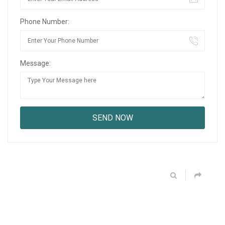
Phone Number:
Message: