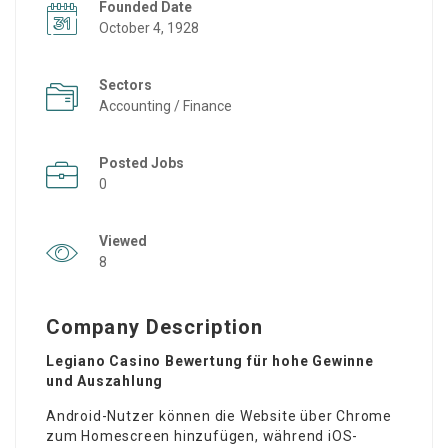
Founded Date
October 4, 1928
Sectors
Accounting / Finance
Posted Jobs
0
Viewed
8
Company Description
Legiano Casino Bewertung für hohe Gewinne
und Auszahlung
Android-Nutzer können die Website über Chrome
zum Homescreen hinzufügen, während iOS-