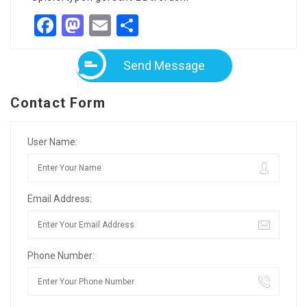
Facebook
Mastodon
Email
Share
Send Message
Contact Form
User Name:
Email Address:
Phone Number: