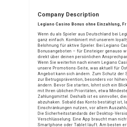
Company Description
Legiano Casino Bonus ohne Einzahlung, F
Wenn du als Spieler aus Deutschland bei Leg
ganz einfach. Kombiniert mit unserem loyalt
Belohnung für aktive Spieler. Bei Legiano Ca
Bonusangeboten – für Einsteiger genauso wi
direkt über deinen persönlichen Ansprechpar
Wenn Sie weiterhin nach einem Legiano Cas
unsere Promotions-Seite, was aktuell für Öst
Angebot kann sich ändern. Zum Schutz der
zur Betrugsprävention, besonders vor höhe
ändern. Bevor Sie starten, lohnt sich ein Bli
mit Ihren üblichen Prioritäten, etwa Mindes
Zahlungsmittel. Deshalb ist es sinnvoller, di
abzuhaken
. Sobald das Konto bestätigt ist, 
Einschränkungen nutzen, vor allem Auszahl
Die Sicherheitsstandards der Desktop-Version
Verschlüsselung. Eine App braucht man nich
Smartphone oder Tablet läuft. Am besten er