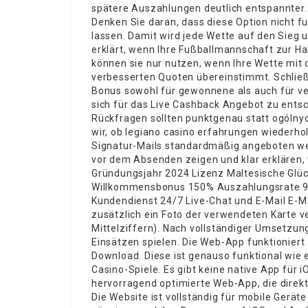
spätere Auszahlungen deutlich entspannter.
Denken Sie daran, dass diese Option nicht fu
lassen. Damit wird jede Wette auf den Sieg
erklärt, wenn Ihre Fußballmannschaft zur Hal
können sie nur nutzen, wenn Ihre Wette mit
verbesserten Quoten übereinstimmt. Schlie
Bonus sowohl für gewonnene als auch für v
sich für das Live Cashback Angebot zu ents
Rückfragen sollten punktgenau statt ogólny
wir, ob legiano casino erfahrungen wiederhol
Signatur-Mails standardmäßig angeboten w
vor dem Absenden zeigen und klar erklären,
Gründungsjahr 2024 Lizenz Maltesische Glü
Willkommensbonus 150% Auszahlungsrate 95
Kundendienst 24/7 Live-Chat und E-Mail E-Ma
zusätzlich
ein Foto der verwendeten Karte v
Mittelziffern). Nach vollständiger Umsetzun
Einsätzen spielen. Die Web-App funktionier
Download. Diese ist genauso funktional wie 
Casino-Spiele. Es gibt keine native App für i
hervorragend optimierte Web-App, die direkt
Die Website ist vollständig für mobile Geräte