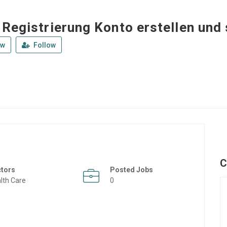
 Registrierung Konto erstellen und 
ew
Follow
C
ctors
Posted Jobs
lth Care
0