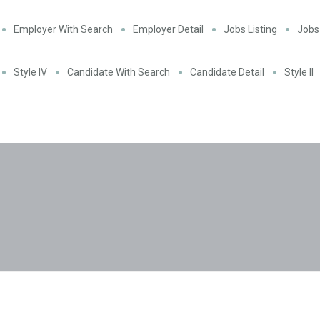
Employer With Search
Employer Detail
Jobs Listing
Jobs 
Style IV
Candidate With Search
Candidate Detail
Style II