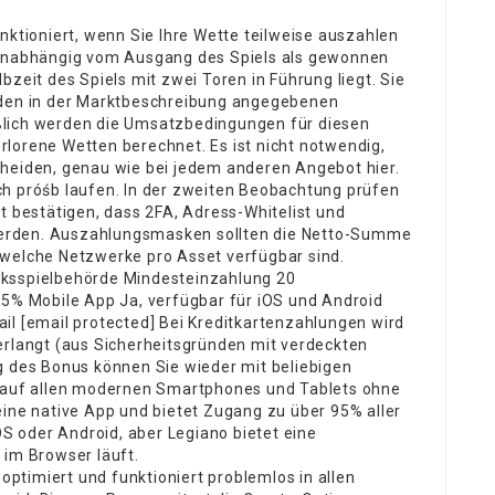
nktioniert, wenn Sie Ihre Wette teilweise auszahlen
 unabhängig vom Ausgang des Spiels als gewonnen
bzeit des Spiels mit zwei Toren in Führung liegt. Sie
 den in der Marktbeschreibung angegebenen
ßlich werden die Umsatzbedingungen für diesen
erlorene Wetten
berechnet
. Es ist nicht notwendig,
cheiden, genau wie bei jedem anderen Angebot hier.
ch próśb laufen. In der zweiten Beobachtung prüfen
t bestätigen, dass 2FA, Adress-Whitelist und
erden. Auszahlungsmasken sollten die Netto-Summe
 welche Netzwerke pro Asset verfügbar sind.
cksspielbehörde Mindesteinzahlung 20
% Mobile App Ja, verfügbar für iOS und Android
il [email protected] Bei Kreditkartenzahlungen wird
erlangt (aus Sicherheitsgründen mit verdeckten
g des Bonus können Sie wieder mit beliebigen
t auf allen modernen Smartphones und Tablets ohne
eine native App und bietet Zugang zu über 95% aller
OS oder Android, aber Legiano bietet eine
 im Browser läuft.
 optimiert und funktioniert problemlos in allen