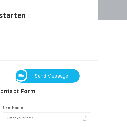
starten
Send Message
ontact Form
User Name: