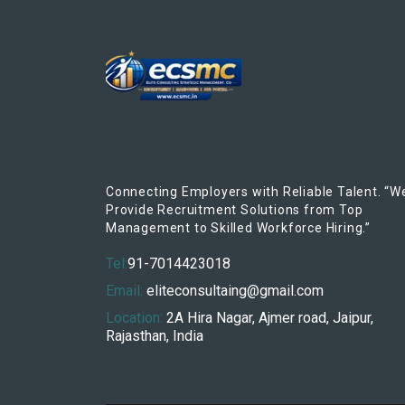
Connecting Employers with Reliable Talent. “W
Provide Recruitment Solutions from Top
Management to Skilled Workforce Hiring.”
Tel:
91-7014423018
Email:
eliteconsultaing@gmail.com
Location:
2A Hira Nagar, Ajmer road, Jaipur,
Rajasthan, India