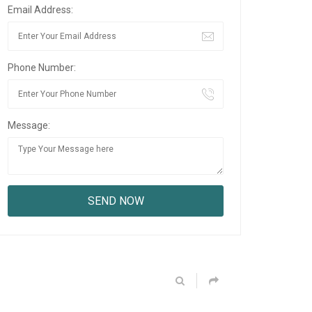
Email Address:
Phone Number:
Message: