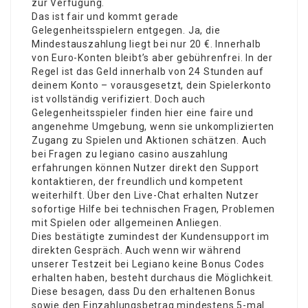
zur Verfügung.
Das ist fair und kommt gerade
Gelegenheitsspielern entgegen. Ja, die
Mindestauszahlung liegt bei nur 20 €. Innerhalb
von Euro-Konten bleibt’s aber gebührenfrei. In der
Regel ist das Geld innerhalb von 24 Stunden auf
deinem Konto – vorausgesetzt, dein Spielerkonto
ist vollständig verifiziert. Doch auch
Gelegenheitsspieler finden hier eine faire und
angenehme Umgebung, wenn sie unkomplizierten
Zugang zu Spielen und Aktionen schätzen. Auch
bei Fragen zu
legiano casino auszahlung
erfahrungen können Nutzer direkt den Support
kontaktieren, der freundlich und kompetent
weiterhilft. Über den Live-Chat erhalten Nutzer
sofortige Hilfe bei technischen Fragen, Problemen
mit Spielen oder allgemeinen Anliegen.
Dies bestätigte zumindest der Kundensupport im
direkten Gespräch. Auch wenn wir während
unserer Testzeit bei Legiano keine Bonus Codes
erhalten haben, besteht durchaus die Möglichkeit.
Diese besagen, dass Du den erhaltenen Bonus
sowie den Einzahlungsbetrag mindestens 5-mal