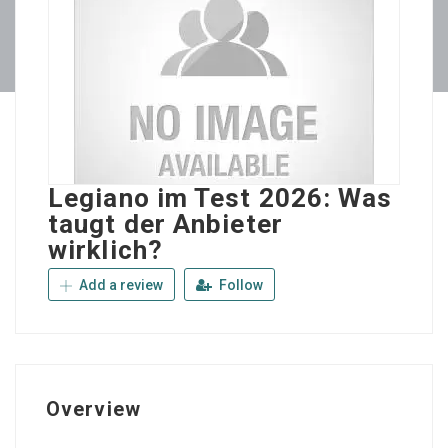
Legiano im Test 2026: Was
taugt der Anbieter
wirklich?
Add a review
Follow
Overview