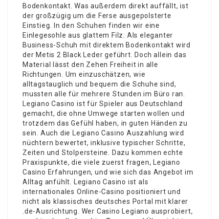
Bodenkontakt. Was außerdem direkt auffällt, ist
der großzügig um die Ferse ausgepolsterte
Einstieg. In den Schuhen finden wir eine
Einlegesohle aus glattem Filz. Als eleganter
Business-Schuh mit direktem Bodenkontakt wird
der Metis 2 Black Leder geführt. Doch allein das
Material lässt den Zehen Freiheit in alle
Richtungen. Um einzuschätzen, wie
alltagstauglich und bequem die Schuhe sind,
mussten alle für mehrere Stunden im Büro ran.
Legiano Casino ist für Spieler aus Deutschland
gemacht, die ohne Umwege starten wollen und
trotzdem das Gefühl haben, in guten Händen zu
sein. Auch die Legiano Casino Auszahlung wird
nüchtern bewertet, inklusive typischer Schritte,
Zeiten und Stolpersteine. Dazu kommen echte
Praxispunkte, die viele zuerst fragen, Legiano
Casino Erfahrungen, und wie sich das Angebot im
Alltag anfühlt. Legiano Casino ist als
internationales Online-Casino positioniert und
nicht als klassisches deutsches Portal mit klarer
.de-Ausrichtung. Wer Casino Legiano ausprobiert,