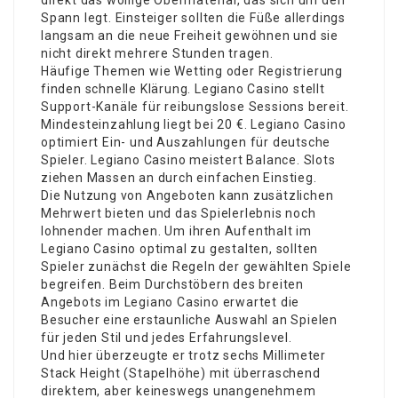
direkt das wollige Obermaterial, das sich um den
Spann legt. Einsteiger sollten die Füße allerdings
langsam an die neue Freiheit gewöhnen und sie
nicht direkt mehrere Stunden tragen.
Häufige Themen wie Wetting oder Registrierung
finden schnelle Klärung. Legiano Casino stellt
Support-Kanäle für reibungslose Sessions bereit.
Mindesteinzahlung liegt bei 20 €. Legiano Casino
optimiert Ein- und Auszahlungen für deutsche
Spieler. Legiano Casino meistert Balance. Slots
ziehen Massen an durch einfachen Einstieg.
Die Nutzung von Angeboten kann zusätzlichen
Mehrwert bieten und das Spielerlebnis noch
lohnender machen. Um ihren Aufenthalt im
Legiano Casino optimal zu gestalten, sollten
Spieler zunächst die Regeln der gewählten Spiele
begreifen. Beim Durchstöbern des breiten
Angebots im Legiano Casino erwartet die
Besucher eine erstaunliche Auswahl an Spielen
für jeden Stil und jedes Erfahrungslevel.
Und hier überzeugte er trotz sechs Millimeter
Stack Height (Stapelhöhe) mit überraschend
direktem, aber keineswegs unangenehmem