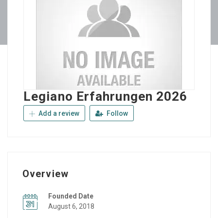
Legiano Erfahrungen 2026
Add a review
Follow
Overview
Founded Date
August 6, 2018