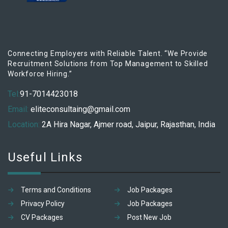
Connecting Employers with Reliable Talent. “We Provide
Recruitment Solutions from Top Management to Skilled
Workforce Hiring.”
Tel:
91-7014423018
Email:
eliteconsultaing@gmail.com
Location:
2A Hira Nagar, Ajmer road, Jaipur, Rajasthan, India
Useful Links
Terms and Conditions
Job Packages
Privacy Policy
Job Packages
CV Packages
Post New Job