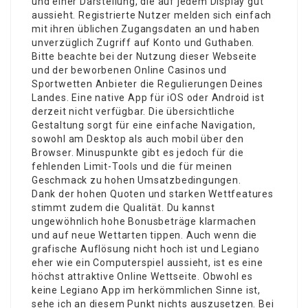
und einer Darstellung, die auf jedem Display gut
aussieht. Registrierte Nutzer melden sich einfach
mit ihren üblichen Zugangsdaten an und haben
unverzüglich Zugriff auf Konto und Guthaben.
Bitte beachte bei der Nutzung dieser Webseite
und der beworbenen Online Casinos und
Sportwetten Anbieter die Regulierungen Deines
Landes. Eine native App für iOS oder Android ist
derzeit nicht verfügbar. Die übersichtliche
Gestaltung sorgt für eine einfache Navigation,
sowohl am Desktop als auch mobil über den
Browser. Minuspunkte gibt es jedoch für die
fehlenden Limit-Tools und die für meinen
Geschmack zu hohen Umsatzbedingungen.
Dank der hohen Quoten und starken Wettfeatures
stimmt zudem die Qualität. Du kannst
ungewöhnlich hohe Bonusbeträge klarmachen
und auf neue Wettarten tippen. Auch wenn die
grafische Auflösung nicht hoch ist und Legiano
eher wie ein Computerspiel aussieht, ist es eine
höchst attraktive Online Wettseite. Obwohl es
keine Legiano App im herkömmlichen Sinne ist,
sehe ich an diesem Punkt nichts auszusetzen. Bei