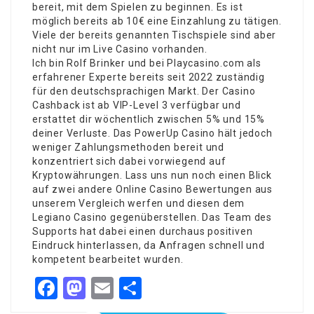
bereit, mit dem Spielen zu beginnen. Es ist
möglich bereits ab 10€ eine Einzahlung zu tätigen.
Viele der bereits genannten Tischspiele sind aber
nicht nur im Live Casino vorhanden.
Ich bin Rolf Brinker und bei Playcasino.com als
erfahrener Experte bereits seit 2022 zuständig
für den deutschsprachigen Markt. Der Casino
Cashback ist ab VIP-Level 3 verfügbar und
erstattet dir wöchentlich zwischen 5% und 15%
deiner Verluste. Das PowerUp Casino hält jedoch
weniger Zahlungsmethoden bereit und
konzentriert sich dabei vorwiegend auf
Kryptowährungen. Lass uns nun noch einen Blick
auf zwei andere Online Casino Bewertungen aus
unserem Vergleich werfen und diesen dem
Legiano Casino gegenüberstellen. Das Team des
Supports hat dabei einen durchaus positiven
Eindruck hinterlassen, da Anfragen schnell und
kompetent bearbeitet wurden.
Facebook
Mastodon
Email
Share