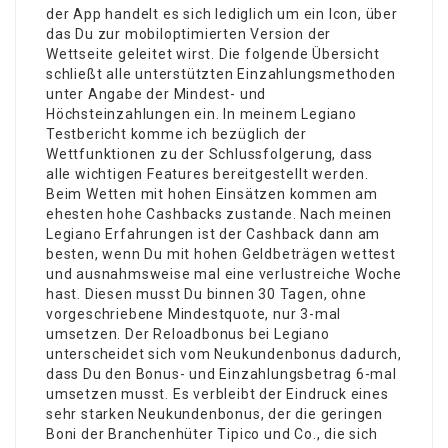
der App handelt es sich lediglich um ein Icon, über
das Du zur mobiloptimierten Version der
Wettseite geleitet wirst. Die folgende Übersicht
schließt alle unterstützten Einzahlungsmethoden
unter Angabe der Mindest- und
Höchsteinzahlungen ein. In meinem Legiano
Testbericht komme ich bezüglich der
Wettfunktionen zu der Schlussfolgerung, dass
alle wichtigen Features bereitgestellt werden.
Beim Wetten mit hohen Einsätzen kommen am
ehesten hohe Cashbacks zustande. Nach meinen
Legiano Erfahrungen ist der Cashback dann am
besten, wenn Du mit hohen Geldbeträgen wettest
und ausnahmsweise mal eine verlustreiche Woche
hast. Diesen musst Du binnen 30 Tagen, ohne
vorgeschriebene Mindestquote, nur 3-mal
umsetzen. Der Reloadbonus bei Legiano
unterscheidet sich vom Neukundenbonus dadurch,
dass Du den Bonus- und Einzahlungsbetrag 6-mal
umsetzen musst. Es verbleibt der Eindruck eines
sehr starken Neukundenbonus, der die geringen
Boni der Branchenhüter Tipico und Co., die sich