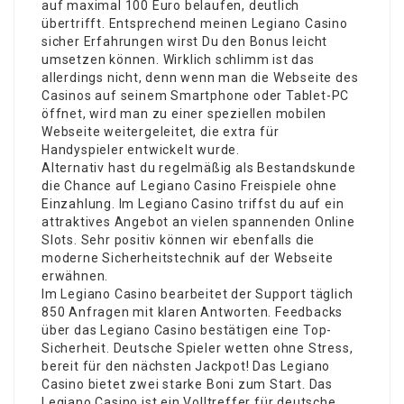
auf maximal 100 Euro belaufen, deutlich
übertrifft. Entsprechend meinen
Legiano Casino
sicher
Erfahrungen wirst Du den Bonus leicht
umsetzen können. Wirklich schlimm ist das
allerdings nicht, denn wenn man die Webseite des
Casinos auf seinem Smartphone oder Tablet-PC
öffnet, wird man zu einer speziellen mobilen
Webseite weitergeleitet, die extra für
Handyspieler entwickelt wurde.
Alternativ hast du regelmäßig als Bestandskunde
die Chance auf Legiano Casino Freispiele ohne
Einzahlung. Im Legiano Casino triffst du auf ein
attraktives Angebot an vielen spannenden Online
Slots. Sehr positiv können wir ebenfalls die
moderne Sicherheitstechnik auf der Webseite
erwähnen.
Im Legiano Casino bearbeitet der Support täglich
850 Anfragen mit klaren Antworten. Feedbacks
über das Legiano Casino bestätigen eine Top-
Sicherheit. Deutsche Spieler wetten ohne Stress,
bereit für den nächsten Jackpot! Das Legiano
Casino bietet zwei starke Boni zum Start. Das
Legiano Casino ist ein Volltreffer für deutsche