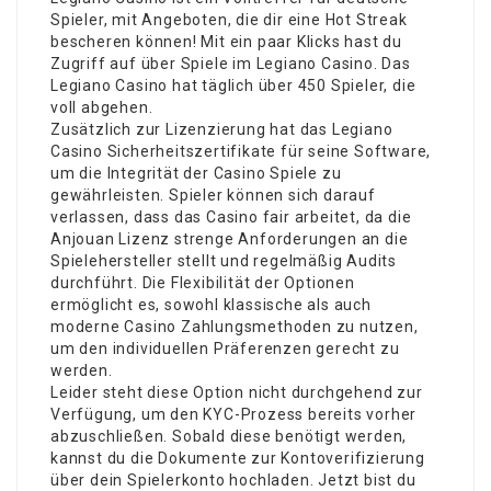
Spieler, mit Angeboten, die dir eine Hot Streak
bescheren können! Mit ein paar Klicks hast du
Zugriff auf über Spiele im Legiano Casino. Das
Legiano Casino hat täglich über 450 Spieler, die
voll abgehen.
Zusätzlich zur Lizenzierung hat das Legiano
Casino
Sicherheitszertifikate
für seine Software,
um die Integrität der Casino Spiele zu
gewährleisten. Spieler können sich darauf
verlassen, dass das Casino fair arbeitet, da die
Anjouan Lizenz strenge Anforderungen an die
Spielehersteller stellt und regelmäßig Audits
durchführt. Die Flexibilität der Optionen
ermöglicht es, sowohl klassische als auch
moderne Casino Zahlungsmethoden zu nutzen,
um den individuellen Präferenzen gerecht zu
werden.
Leider steht diese Option nicht durchgehend zur
Verfügung, um den KYC-Prozess bereits vorher
abzuschließen. Sobald diese benötigt werden,
kannst du die Dokumente zur Kontoverifizierung
über dein Spielerkonto hochladen. Jetzt bist du