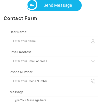
Send Message
Contact Form
User Name:
Email Address:
Phone Number:
Message: