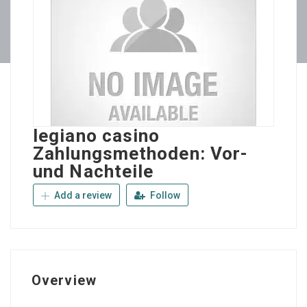
legiano casino
Zahlungsmethoden: Vor-
und Nachteile
Add a review
Follow
Overview