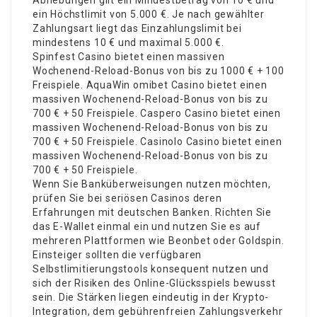
Abhebungen gilt ein Mindestbetrag von 10 € und
ein Höchstlimit von 5.000 €. Je nach gewählter
Zahlungsart liegt das Einzahlungslimit bei
mindestens 10 € und maximal 5.000 €.
Spinfest Casino bietet einen massiven
Wochenend-Reload-Bonus von bis zu 1000 € + 100
Freispiele. AquaWin omibet Casino bietet einen
massiven Wochenend-Reload-Bonus von bis zu
700 € + 50 Freispiele. Caspero Casino bietet einen
massiven Wochenend-Reload-Bonus von bis zu
700 € + 50 Freispiele. Casinolo Casino bietet einen
massiven Wochenend-Reload-Bonus von bis zu
700 € + 50 Freispiele.
Wenn Sie Banküberweisungen nutzen möchten,
prüfen Sie bei seriösen Casinos deren
Erfahrungen mit deutschen Banken. Richten Sie
das E-Wallet einmal ein und nutzen Sie es auf
mehreren Plattformen wie Beonbet oder Goldspin.
Einsteiger sollten die verfügbaren
Selbstlimitierungstools konsequent nutzen und
sich der Risiken des Online-Glücksspiels bewusst
sein. Die Stärken liegen eindeutig in der Krypto-
Integration, dem gebührenfreien Zahlungsverkehr