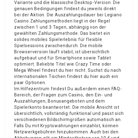
Variante und die klassische Desktop-Version. Die
genauen Bedingungen findest du jeweils direkt
bei der Aktion. Die Auszahlungsdauer bei
Legiano
Casino Zahlungsmethoden
liegt in der Regel
zwischen 1 und 3 Tagen, abhängig von der
gewählten Zahlungsmethode. Das bietet ein
solides mobiles Spielerlebnis für flexible
Spielsessions zwischendurch. Die mobile
Browserversion läuft stabil, ist übersichtlich
aufgebaut und für Smartphone sowie Tablet
optimiert. Beliebte Titel wie Crazy Time oder
Mega Wheel findest du hier nicht. Suchst du nach
internationalen Tischen findest du hier auch ein
paar Optionen.
Im Hilfezentrum findest Du außerdem einen FAQ-
Bereich, der Fragen zum Casino, den Ein- und
Auszahlungen, Bonusangeboten und dem
Spielerkonto beantwortet. Die mobile Ansicht ist
übersichtlich, vollständig funktional und passt sich
verschiedenen Bildschirmgrößen automatisch an.
Falls Du mit Kryptowährungen einzahlst, können
Netzwerkgebühren hinzukommen. Auch bei den