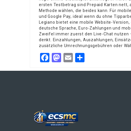
ersten Testbetrag sind Prepaid Karten nett, 
Methode wählen, die beides kann. Für mobil
und Google Pay, ideal wenn du ohne Tipparb
Legiano bietet eine mobile Website-Version, 
deutsche Sprache, Euro-Zahlungen und mobile
Zweifel immer zuerst den Live-Chat nutzen 
denkt. Einzahlungen, Auszahlungen, Einsätze
zusätzliche Umrechnungsgebühren oder Wäh
Facebook
Mastodon
Email
Share