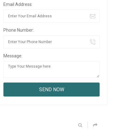
Email Address:
Phone Number:
Message: