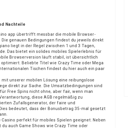
nd Nachteile
ino app übertrifft messbar die mobile Browser-
. Die genauen Bedingungen findest du jeweils direkt
iano liegt in der Regel zwischen 1 und 3 Tagen,
e. Das bietet ein
solides
mobiles Spielerlebnis für
ile Browserversion läuft stabil, ist übersichtlich
optimiert. Beliebte Titel wie Crazy Time oder Mega
internationalen Tischen findest du hier auch ein paar
n mit unserer mobilen Lösung eine reibungslose
ge direkt zur Sache. Die Umsatzbedingungen sind
für Free Spins nicht ohne, aber fair, wenn man
rer Verantwortung, diese AGB regelmäßig zu
ierten Zufallsgenerator, der faire und
Dies bedeutet, dass der Bonusbetrag 35-mal gesetzt
ann.
 Casino perfekt für mobiles Spielen geeignet. Neben
est du auch Game Shows wie Crazy Time oder