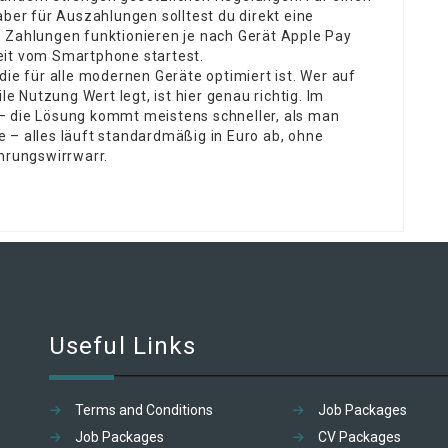
aber für Auszahlungen solltest du direkt eine
e Zahlungen funktionieren je nach Gerät Apple Pay
eit vom Smartphone startest.
die für alle modernen Geräte optimiert ist. Wer auf
 Nutzung Wert legt, ist hier genau richtig. Im
– die Lösung kommt meistens schneller, als man
 – alles läuft standardmäßig in Euro ab, ohne
rungswirrwarr.
Useful Links
Terms and Conditions
Job Packages
Job Packages
CV Packages