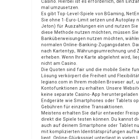
Casino. Hierbei ist es erforderlich, den Ei
mal umzusetzen.
Es gibt Top-Level-Spiele von BGaming, NetEn
Sie ohne 1-Euro-Limit setzen und Autoplay nu
Jeton) für Auszahlungen ein und nutzen Sie 
diese Methode nutzen möchten, müssen Sie 
Banküberweisungen nutzen möchten, wählen S
normalen Online-Banking-Zugangsdaten. Dar
nach Kartentyp, Währungsumrechnung und Z
erheben. Wenn Ihre Karte abgelehnt wird, lie
nicht am Casino.
Die Quoten sind fair und die mobile Seite fu
Lösung verkörpert die Freiheit und Flexibilit
legiano.com in Ihrem mobilen Browser auf, u
Kontofunktionen zu erhalten. Unsere Website 
keine separate Casino-App heruntergeladen 
Endgeräte wie Smartphones oder Tablets opt
Gebühren für einzelne Transaktionen.
Meistens erhalten Sie dafür entweder Freisp
direkt die Spiele testen können. Du kannst 
auch auf deinem Smartphone oder Tablet nut
mit komplizierten Identitätsprüfungen aufh
liegt. Online-Glücksspiel unterliegt in viel