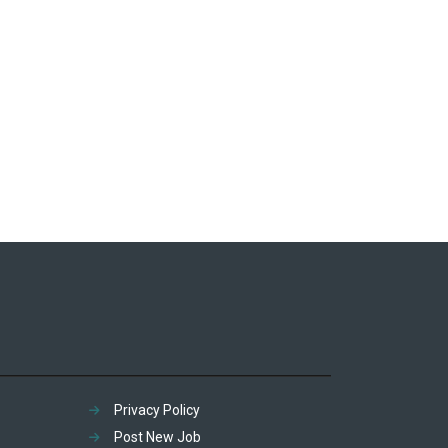
Privacy Policy
Post New Job