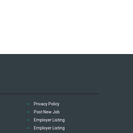
Privacy Policy
Post New Job
Employer Listing
Employer Listing