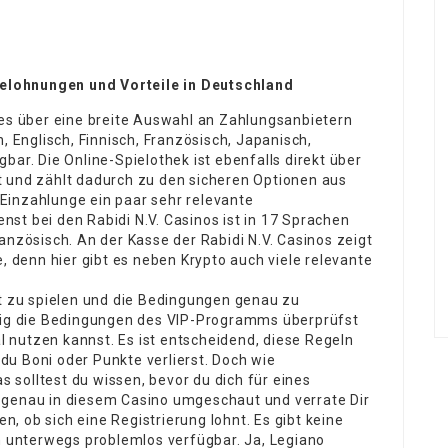
elohnungen und Vorteile in Deutschland
ies über eine breite Auswahl an Zahlungsanbietern
, Englisch, Finnisch, Französisch, Japanisch,
bar. Die Online-Spielothek ist ebenfalls direkt über
t und zählt dadurch zu den sicheren Optionen aus
Einzahlunge ein paar sehr relevante
st bei den Rabidi N.V. Casinos ist in 17 Sprachen
anzösisch. An der Kasse der Rabidi N.V. Casinos zeigt
e, denn hier gibt es neben Krypto auch viele relevante
 zu spielen und die Bedingungen genau zu
äßig die Bedingungen des VIP-Programms überprüfst
al nutzen kannst. Es ist entscheidend, diese Regeln
u Boni oder Punkte verlierst. Doch wie
solltest du wissen, bevor du dich für eines
 genau in diesem Casino umgeschaut und verrate Dir
 ob sich eine Registrierung lohnt. Es gibt keine
h unterwegs problemlos verfügbar. Ja,
Legiano