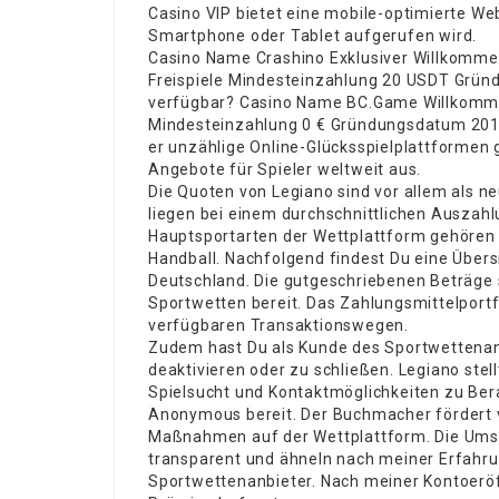
Casino VIP
bietet eine mobile-optimierte Web
Smartphone oder
Tablet aufgerufen
wird.
Casino Name Crashino Exklusiver Willkomme
Freispiele Mindesteinzahlung 20 USDT Grü
verfügbar? Casino Name BC.Game Willkomme
Mindesteinzahlung 0 € Gründungsdatum 201
er unzählige Online-Glücksspielplattformen g
Angebote für Spieler weltweit aus.
Die Quoten von Legiano sind vor allem als 
liegen bei einem durchschnittlichen Auszahl
Hauptsportarten der Wettplattform gehören z
Handball. Nachfolgend findest Du eine Über
Deutschland. Die gutgeschriebenen Beträge 
Sportwetten bereit. Das Zahlungsmittelportfo
verfügbaren Transaktionswegen.
Zudem hast Du als Kunde des Sportwettenanb
deaktivieren oder zu schließen. Legiano st
Spielsucht und Kontaktmöglichkeiten zu Be
Anonymous bereit. Der Buchmacher fördert v
Maßnahmen auf der Wettplattform. Die Umsa
transparent und ähneln nach meiner Erfahru
Sportwettenanbieter. Nach meiner Kontoerö