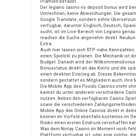
Prämien befasst.
Der legiano casino no deposit bonus wird b
Umrechnen, keine Abweichungen. Die gesamte
Google Translate, sondern echte Übersetzun
verfügbar, darunter Englisch, Deutsch, Spa
sucht, ist im Live-Bereich von Legiano genau
machen die Suche angenehm direkt. Neukunde
Extra.
Auch hier lassen sich RTP-nahe Kennzahlen
einen Spielstil zu planen. Die
Mechanik
ist d
Budget. Danach wird der Willkommensbonus i
Bonusstatus direkt an das Konto und die spät
einen direkten Einstieg ab. Dieses Bekenntnis
sondern gestattet es Mitgliedern auch, ihre 
Die Mobile App des Posido Casinos steht oh
kannst du unter anderem verschiedene Cashb
nutzen. Neben den verfügbaren Casino Spie
sowie die verschiedenen Zahlungsmethoden d
Mobile App des Online Casinos direkt in dei
können im Vorfeld ebenfalls kostenlos im D
Risiko einen ersten Eindruck verschaffen ka
Was dem Ninlay Casino im Moment noch fehlt,
Plattform verfügbar ist, oder eine solche, 