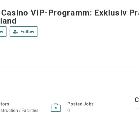
 Casino VIP-Programm: Exklusiv Pr
land
ew
Follow
C
ctors
Posted Jobs
struction / Facilities
0