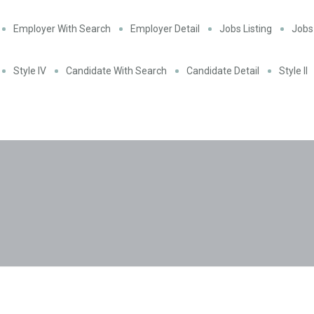
Employer With Search
Employer Detail
Jobs Listing
Jobs 
Style IV
Candidate With Search
Candidate Detail
Style II