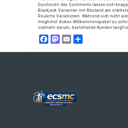
Durchsicht des Sortiments lassen sich knap
Blackjack Varianten mit Abstand am stärkste
Roulette Variationen. Während sich nicht we
möglichst dickes Willkommenspaket zu schnü
vielmehr darum, bestehende Kunden langfris
Facebook
Mastodon
Email
Share