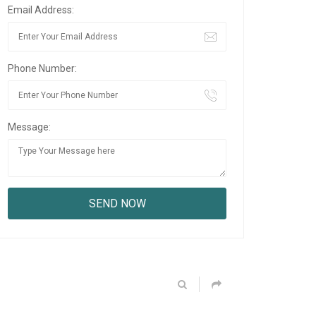
Email Address:
Phone Number:
Message: