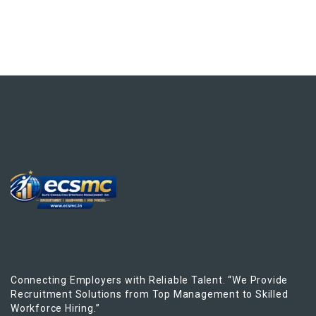
Connecting Employers with Reliable Talent. “We Provide
Recruitment Solutions from Top Management to Skilled
Workforce Hiring.”