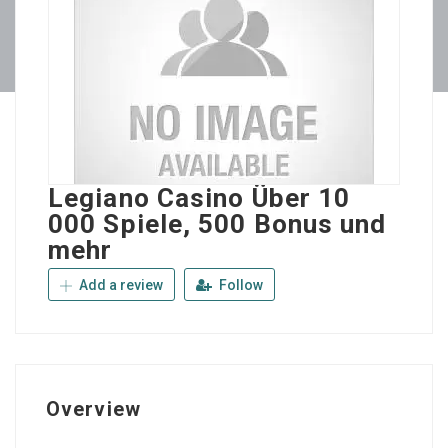
Legiano Casino Über 10
000 Spiele, 500 Bonus und
mehr
Add a review
Follow
Overview