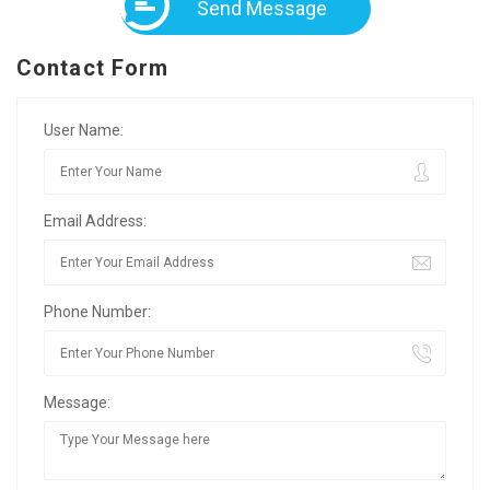
Send Message
Contact Form
User Name:
Email Address:
Phone Number:
Message: