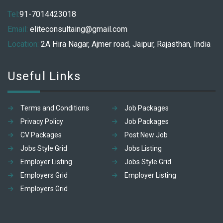
Tel:
91-7014423018
Email:
eliteconsultaing@gmail.com
Location:
2A Hira Nagar, Ajmer road, Jaipur, Rajasthan, India
Useful Links
Terms and Conditions
Job Packages
Privacy Policy
Job Packages
CV Packages
Post New Job
Jobs Style Grid
Jobs Listing
Employer Listing
Jobs Style Grid
Employers Grid
Employer Listing
Employers Grid