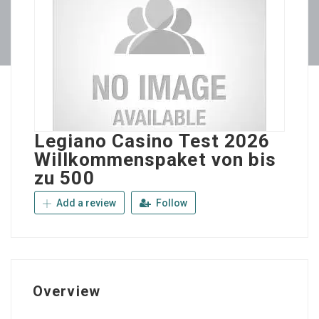
Legiano Casino Test 2026
Willkommenspaket von bis
zu 500
Add a review
Follow
Overview