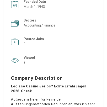
Founded Date
March 1, 1943
Sectors
Accounting / Finance
Posted Jobs
0
Viewed
8
Company Description
Legiano Casino Seriös? Echte Erfahrungen
2026-Check
Außerdem fielen für keine der
Auszahlungsmethoden Gebühren an, was ich sehr