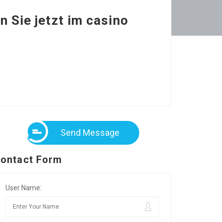
n Sie jetzt im casino
Send Message
ontact Form
User Name: