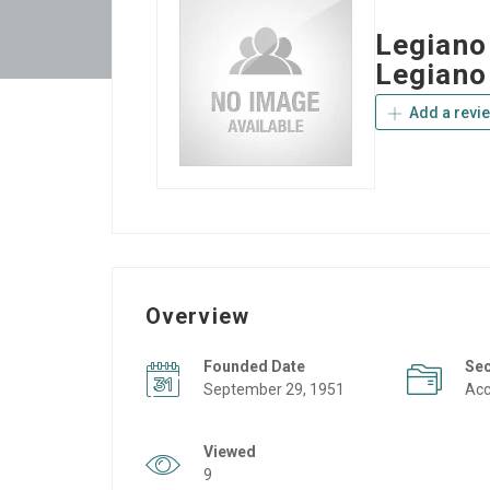
Legiano
Legiano
Add a revi
Overview
Founded Date
Se
September 29, 1951
Acc
Viewed
9