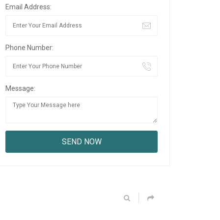
Email Address:
Phone Number:
Message: