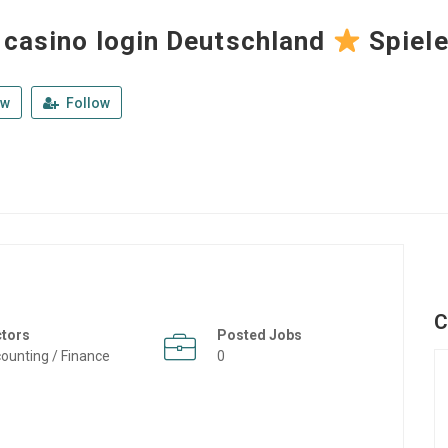
 casino login Deutschland
Spiele
ew
Follow
C
ctors
Posted Jobs
ounting / Finance
0