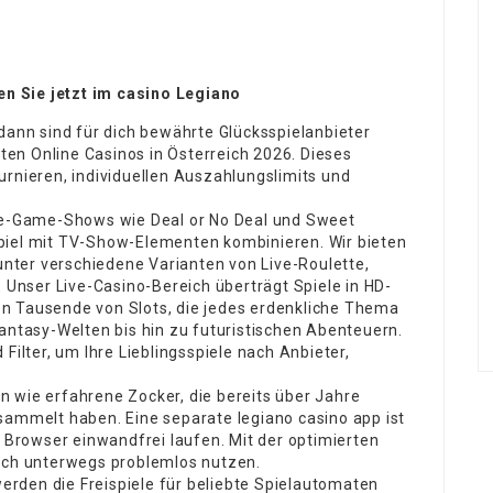
en Sie jetzt im casino Legiano
 dann sind für dich bewährte Glücksspielanbieter
sten Online Casinos in Österreich 2026. Dieses
urnieren, individuellen Auszahlungslimits und
ive-Game-Shows wie Deal or No Deal und Sweet
piel mit TV-Show-Elementen kombinieren. Wir bieten
runter verschiedene Varianten von Live-Roulette,
. Unser Live-Casino-Bereich überträgt Spiele in HD-
eten Tausende von Slots, die jedes erdenkliche Thema
Fantasy-Welten bis hin zu futuristischen Abenteuern.
Filter, um Ihre Lieblingsspiele nach Anbieter,
 wie erfahrene Zocker, die bereits über Jahre
sammelt haben. Eine separate legiano casino app ist
m Browser einwandfrei laufen. Mit der optimierten
auch unterwegs problemlos nutzen.
 werden die Freispiele für beliebte Spielautomaten