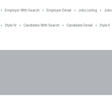
Employer With Search
Employer Detail
Jobs Listing
Jobs 
Style IV
Candidate With Search
Candidate Detail
Style II