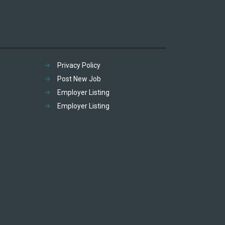
Privacy Policy
Post New Job
Employer Listing
Employer Listing