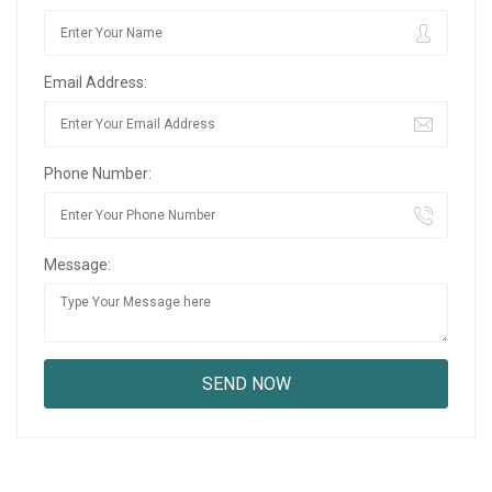
Email Address:
Phone Number:
Message: