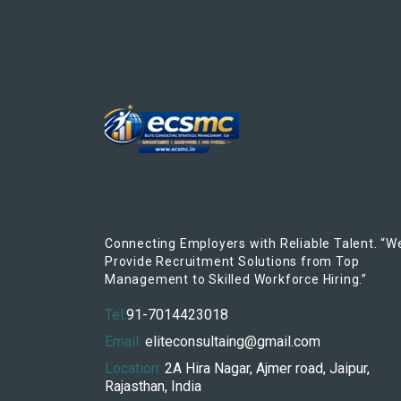
Connecting Employers with Reliable Talent. “W
Provide Recruitment Solutions from Top
Management to Skilled Workforce Hiring.”
Tel:
91-7014423018
Email:
eliteconsultaing@gmail.com
Location:
2A Hira Nagar, Ajmer road, Jaipur,
Rajasthan, India