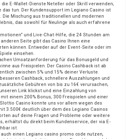
ie E-Wallet-Dienste Neteller oder Skrill verwenden,
ie das tun. Der Kundensupport im Legiano Casino ist
r. Die Mischung aus traditionellen und modernen
lebnis, das sowohl für Neulinge als auch erfahrene
omotionen” und Live-Chat-Hilfe, die 24 Stunden am
 anderen Seite gibt das Casino Ihnen eine
warten können. Entweder auf der Event-Seite oder im
Spiele einsehen.
fachen Umsatzanforderung für das Bonusgeld und
nne aus Freispielen. Der Casino Cashback ist ab
hentlich zwischen 5% und 15% deiner Verluste.
n besseren Cashback, schnellere Auszahlungen und
usätzliche Gebühren von bis zu 16€ verursachen,
nseren Link klickst und eine Einzahlung von
 mit einem 200% Bonus, 300 Freispielen und einer
Slottio Casino konnte uns vor allem wegen des
it 3.500€ deutlich über dem des
Legiano
Casinos
worten auf deine Fragen und Probleme oder weitere
 erhältst du direkt beim Kundenservice, der via E-
hbar ist.
u auch einen Legiano casino promo code nutzen,