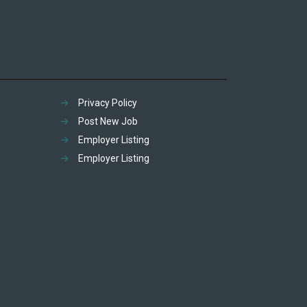
Privacy Policy
Post New Job
Employer Listing
Employer Listing