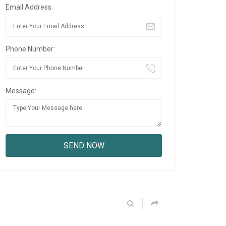
Email Address:
Phone Number:
Message: