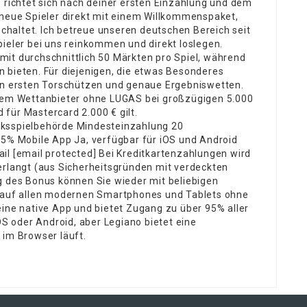
e richtet sich nach deiner ersten Einzahlung und dem
neue Spieler direkt mit einem Willkommenspaket,
ischaltet. Ich betreue unseren deutschen Bereich seit
pieler bei uns reinkommen und direkt loslegen.
it durchschnittlich 50 Märkten pro Spiel, während
 bieten. Für diejenigen, die etwas Besonderes
den ersten Torschützen und genaue Ergebniswetten.
esem Wettanbieter ohne LUGAS bei großzügigen 5.000
d für Mastercard 2.000 € gilt.
cksspielbehörde Mindesteinzahlung 20
% Mobile App Ja, verfügbar für iOS und
Android
il [email protected] Bei Kreditkartenzahlungen wird
erlangt (aus Sicherheitsgründen mit verdeckten
g des Bonus können Sie wieder mit beliebigen
t auf allen modernen Smartphones und Tablets ohne
eine native App und bietet Zugang zu über 95% aller
OS oder Android, aber Legiano bietet eine
 im Browser läuft.