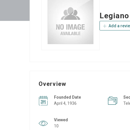
Legiano 
Add a revi
Overview
Founded Date
Se
April 4, 1936
Tel
Viewed
10