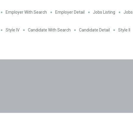
Employer With Search
Employer Detail
Jobs Listing
Jobs 
Style IV
Candidate With Search
Candidate Detail
Style II