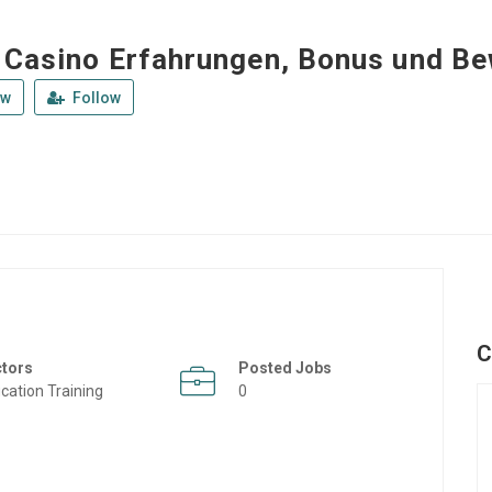
 Casino Erfahrungen, Bonus und B
ew
Follow
C
ctors
Posted Jobs
cation Training
0