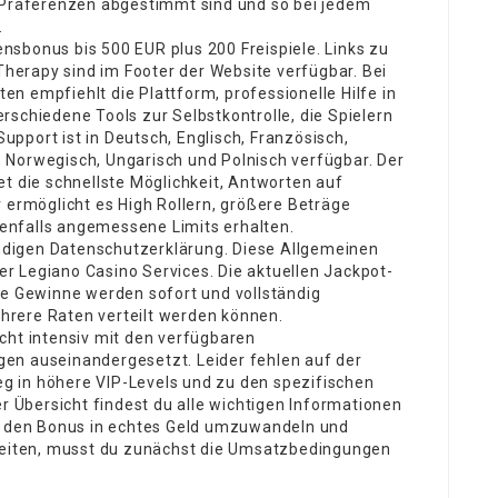
e Präferenzen abgestimmt sind und so bei jedem
.
sbonus bis 500 EUR plus 200 Freispiele. Links zu
herapy sind im Footer der
Website verfügbar
. Bei
n empfiehlt die Plattform, professionelle Hilfe in
rschiedene Tools zur Selbstkontrolle, die Spielern
Support ist in Deutsch, Englisch, Französisch,
h, Norwegisch, Ungarisch und Polnisch verfügbar. Der
et die schnellste Möglichkeit, Antworten auf
r ermöglicht es High Rollern, größere Beträge
enfalls angemessene Limits erhalten.
tändigen Datenschutzerklärung. Diese Allgemeinen
er Legiano Casino Services. Die aktuellen Jackpot-
le Gewinne werden sofort und vollständig
rere Raten verteilt werden können.
cht intensiv mit den verfügbaren
en auseinandergesetzt. Leider fehlen auf der
 in höhere VIP-Levels und zu den spezifischen
er Übersicht findest du alle wichtigen Informationen
den Bonus in echtes Geld umzuwandeln und
 leiten, musst du zunächst die Umsatzbedingungen