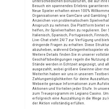
unterschiedlichen Bonusstufen, die auf ihr
Besuch ein spannendes Erlebnis garantieren
Neue Spieler erhalten einen 100% Willkommen
Organisationen wie GamCare und Gambling T
Anzeichen von problematischem Spielverhalte
Anspruch zu nehmen. Die Plattform bietet ve
helfen, ihr Spielverhalten zu regulieren. Der 
Italienisch, Spanisch, Portugiesisch, Finnisc
Live-Chat steht 24/7 zur Verfügung und biet
dringende Fragen zu erhalten. Diese Struktu
abzuheben, während Gelegenheitsspieler eb
Weitere Details finden Sie in unserer volls
Geschäftsbedingungen regeln die
Nutzung
d
Stände werden in
Echtzeit
angezeigt, und al
ausgezahlt, wobei größere Gewinne über meh
Weiterhin haben wir uns in unserem Testberi
Zahlungsmöglichkeiten für deine Auszahlung
Webseite genaue Informationen zum Aufstieg
Aktionen und Vorteilen jeder Stufe. In unser
zum Treueprogramm im Legiano Casino. Um 
erfolgreich eine Auszahlung in die Wege zu
der Aktion vollständig erfüllen.