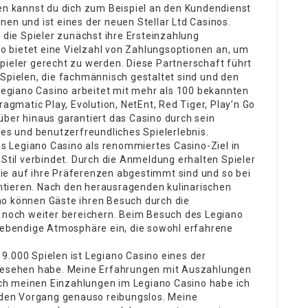
zen kannst du dich zum Beispiel an den Kundendienst
en und ist eines der neuen Stellar Ltd Casinos.
ie Spieler zunächst ihre Ersteinzahlung
 bietet eine Vielzahl von Zahlungsoptionen an, um
pieler gerecht zu werden. Diese Partnerschaft führt
 Spielen, die fachmännisch gestaltet sind und den
 Legiano Casino arbeitet mit mehr als 100 bekannten
matic Play, Evolution, NetEnt, Red Tiger, Play’n Go
über hinaus garantiert das Casino durch sein
ses und benutzerfreundliches Spielerlebnis.
 Legiano Casino als renommiertes Casino-Ziel in
 Stil verbindet. Durch die Anmeldung erhalten Spieler
ie auf ihre Präferenzen abgestimmt sind und so bei
tieren. Nach den herausragenden kulinarischen
o können Gäste ihren Besuch durch die
noch weiter bereichern. Beim Besuch des Legiano
 lebendige Atmosphäre ein, die sowohl erfahrene
9.000 Spielen ist Legiano Casino eines der
 gesehen habe. Meine Erfahrungen mit Auszahlungen
ch meinen Einzahlungen im Legiano Casino habe ich
den Vorgang genauso reibungslos. Meine