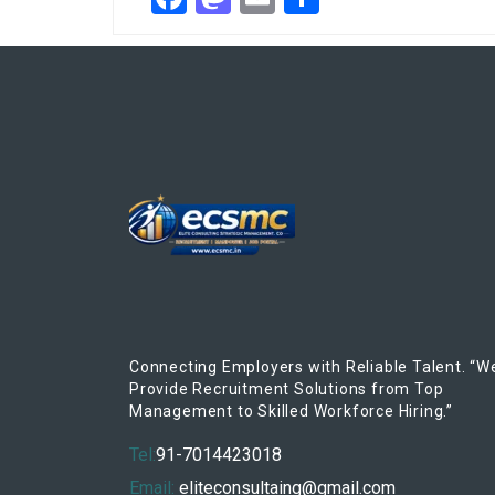
Connecting Employers with Reliable Talent. “W
Provide Recruitment Solutions from Top
Management to Skilled Workforce Hiring.”
Tel:
91-7014423018
Email:
eliteconsultaing@gmail.com