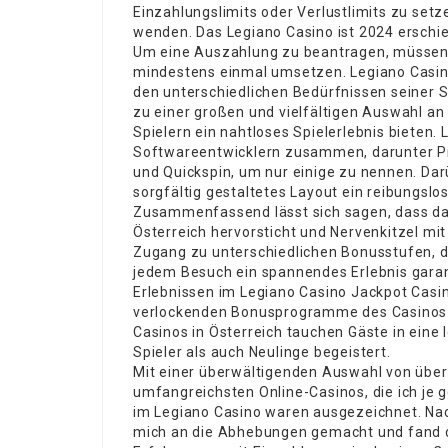
Einzahlungslimits oder Verlustlimits zu set
wenden. Das Legiano Casino ist 2024 erschien
Um eine Auszahlung zu beantragen, müssen d
mindestens einmal umsetzen. Legiano Casino
den unterschiedlichen Bedürfnissen seiner S
zu einer großen und vielfältigen Auswahl an
Spielern ein nahtloses Spielerlebnis bieten.
Softwareentwicklern zusammen, darunter Prag
und Quickspin, um nur einige zu nennen. Dar
sorgfältig gestaltetes Layout ein reibungslo
Zusammenfassend lässt sich sagen, dass das
Österreich hervorsticht und Nervenkitzel mit
Zugang zu unterschiedlichen Bonusstufen, d
jedem Besuch ein spannendes Erlebnis garan
Erlebnissen im
Legiano Casino Jackpot
Casin
verlockenden Bonusprogramme des Casinos 
Casinos in Österreich tauchen Gäste in eine
Spieler als auch Neulinge begeistert.
Mit einer überwältigenden Auswahl von über 
umfangreichsten Online-Casinos, die ich je
im Legiano Casino waren ausgezeichnet. Na
mich an die Abhebungen gemacht und fand 