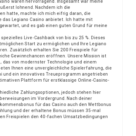
asino waren hervorragend. Insgesamt war meine
äußerst lohnend. Nachdem ich die
hatte, machte ich mich eifrig daran, die
das Legiano Casino anbietet. Ich hatte mit
gewartet, und es gab einen guten Grund für meine
n spezielles Live-Cashback von bis zu 25 %. Dieses
tmöglichen Start zu ermöglichen und Ihre Legiano
n. Zusätzlich erhalten Sie 200 Freispiele für
eiche Gewinnchancen eröffnen. Unsere Mission ist
en, das von modernster Technologie und einem
ieten Ihnen eine unvergleichliche Spielerfahrung, die
ni und ein innovatives Treueprogramm angetrieben
timativen Plattform für erstklassige Online-Casino-
chiedliche Zahlungsoptionen, jedoch stehen hier
berweisungen im Vordergrund. Nach deiner
Willkommensbonus für das Casino auch den Wettbonus
zahlung und der erhaltene Bonus müssen 35-mal
den Freispielen den 40-fachen Umsatzbedingungen