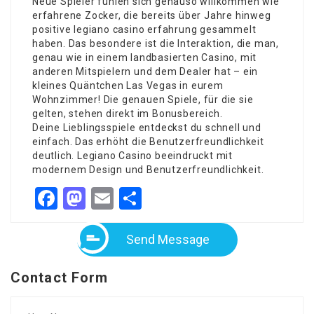
Neue Spieler fühlen sich genauso willkommen wie
erfahrene Zocker, die bereits über Jahre hinweg
positive
legiano
casino erfahrung gesammelt
haben. Das besondere ist die Interaktion, die man,
genau wie in einem landbasierten Casino, mit
anderen
Mitspielern
und dem Dealer hat – ein
kleines Quäntchen Las Vegas in eurem
Wohnzimmer! Die genauen Spiele, für die sie
gelten, stehen direkt im Bonusbereich.
Deine
Lieblingsspiele entdeckst
du schnell und
einfach. Das erhöht die Benutzerfreundlichkeit
deutlich. Legiano Casino beeindruckt mit
modernem Design und Benutzerfreundlichkeit.
Facebook
Mastodon
Email
Share
Send Message
Contact Form