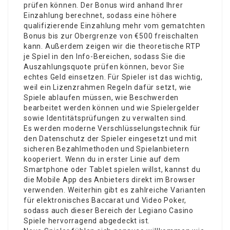
prüfen können. Der Bonus wird anhand Ihrer
Einzahlung berechnet, sodass eine höhere
qualifizierende Einzahlung mehr vom gematchten
Bonus bis zur Obergrenze von €500 freischalten
kann. Außerdem zeigen wir die theoretische RTP
je Spiel in den Info-Bereichen, sodass Sie die
Auszahlungsquote prüfen können, bevor Sie
echtes Geld einsetzen. Für Spieler ist das wichtig,
weil ein Lizenzrahmen Regeln dafür setzt, wie
Spiele ablaufen müssen, wie Beschwerden
bearbeitet werden können und wie Spielergelder
sowie Identitätsprüfungen zu verwalten sind.
Es werden moderne Verschlüsselungstechnik für
den Datenschutz der Spieler eingesetzt und mit
sicheren Bezahlmethoden und Spielanbietern
kooperiert. Wenn du in erster Linie auf dem
Smartphone oder Tablet spielen willst, kannst du
die Mobile App des Anbieters direkt im Browser
verwenden. Weiterhin gibt es zahlreiche Varianten
für elektronisches Baccarat und Video Poker,
sodass auch dieser Bereich der Legiano Casino
Spiele hervorragend abgedeckt ist.