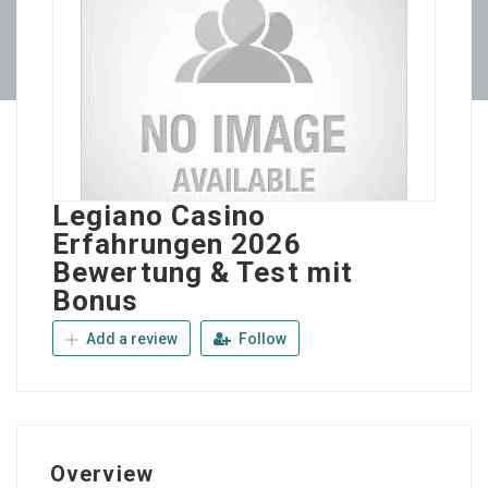
Legiano Casino
Erfahrungen 2026
Bewertung & Test mit
Bonus
Add a review
Follow
Overview