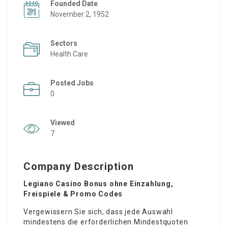
Founded Date
November 2, 1952
Sectors
Health Care
Posted Jobs
0
Viewed
7
Company Description
Legiano Casino Bonus ohne Einzahlung,
Freispiele & Promo Codes
Vergewissern Sie sich, dass jede Auswahl
mindestens die erforderlichen Mindestquoten