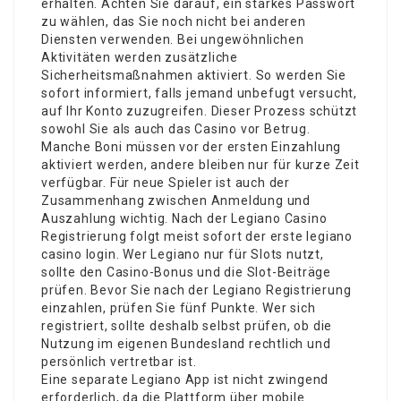
erhalten. Achten Sie darauf, ein starkes Passwort
zu wählen, das Sie noch nicht bei anderen
Diensten verwenden. Bei ungewöhnlichen
Aktivitäten werden zusätzliche
Sicherheitsmaßnahmen aktiviert. So werden Sie
sofort informiert, falls jemand unbefugt versucht,
auf Ihr Konto zuzugreifen. Dieser Prozess schützt
sowohl Sie als auch das Casino vor Betrug.
Manche Boni müssen vor der ersten Einzahlung
aktiviert werden, andere bleiben nur für kurze Zeit
verfügbar. Für neue Spieler ist auch der
Zusammenhang zwischen Anmeldung und
Auszahlung wichtig. Nach der
Legiano Casino
Registrierung
folgt meist sofort der erste legiano
casino login. Wer Legiano nur für Slots nutzt,
sollte den Casino-Bonus und die Slot-Beiträge
prüfen. Bevor Sie nach der Legiano Registrierung
einzahlen, prüfen Sie fünf Punkte. Wer sich
registriert, sollte deshalb selbst prüfen, ob die
Nutzung im eigenen Bundesland rechtlich und
persönlich vertretbar ist.
Eine separate Legiano App ist nicht zwingend
erforderlich, da die Plattform über mobile