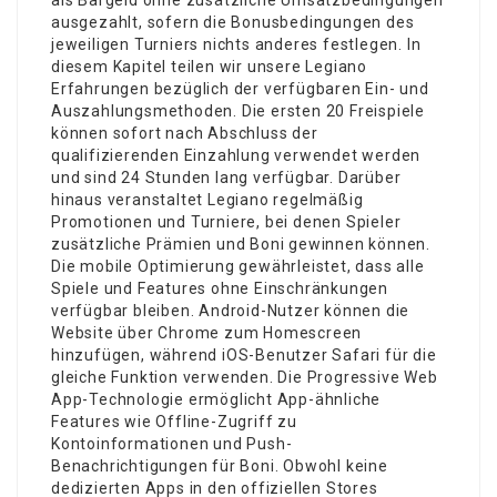
als Bargeld ohne zusätzliche Umsatzbedingungen
ausgezahlt, sofern die Bonusbedingungen des
jeweiligen Turniers nichts anderes
festlegen
. In
diesem Kapitel teilen wir unsere Legiano
Erfahrungen bezüglich der verfügbaren Ein- und
Auszahlungsmethoden. Die ersten 20 Freispiele
können sofort nach Abschluss der
qualifizierenden Einzahlung verwendet werden
und sind 24 Stunden lang verfügbar. Darüber
hinaus veranstaltet Legiano regelmäßig
Promotionen und Turniere, bei denen Spieler
zusätzliche Prämien und Boni gewinnen können.
Die mobile Optimierung gewährleistet, dass alle
Spiele und Features ohne Einschränkungen
verfügbar bleiben. Android-Nutzer können die
Website über Chrome zum
Homescreen
hinzufügen, während iOS-Benutzer Safari für die
gleiche Funktion verwenden. Die Progressive Web
App-Technologie ermöglicht App-ähnliche
Features wie Offline-Zugriff zu
Kontoinformationen und Push-
Benachrichtigungen für Boni. Obwohl keine
dedizierten Apps in den offiziellen Stores