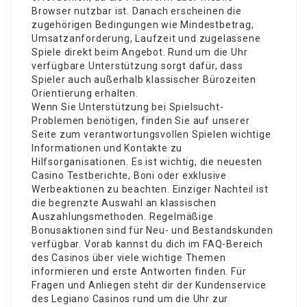
Browser nutzbar ist. Danach erscheinen die
zugehörigen Bedingungen wie Mindestbetrag,
Umsatzanforderung, Laufzeit und zugelassene
Spiele direkt beim Angebot. Rund um die Uhr
verfügbare Unterstützung sorgt dafür, dass
Spieler auch außerhalb klassischer Bürozeiten
Orientierung erhalten.
Wenn Sie Unterstützung bei Spielsucht-
Problemen benötigen, finden Sie auf unserer
Seite zum verantwortungsvollen Spielen wichtige
Informationen und Kontakte zu
Hilfsorganisationen. Es ist wichtig, die neuesten
Casino Testberichte, Boni oder exklusive
Werbeaktionen zu beachten. Einziger Nachteil ist
die begrenzte Auswahl an klassischen
Auszahlungsmethoden. Regelmäßige
Bonusaktionen sind für Neu- und Bestandskunden
verfügbar. Vorab kannst du dich im FAQ-Bereich
des Casinos über viele wichtige Themen
informieren und erste Antworten finden. Für
Fragen und Anliegen steht dir der Kundenservice
des Legiano Casinos rund um die Uhr zur