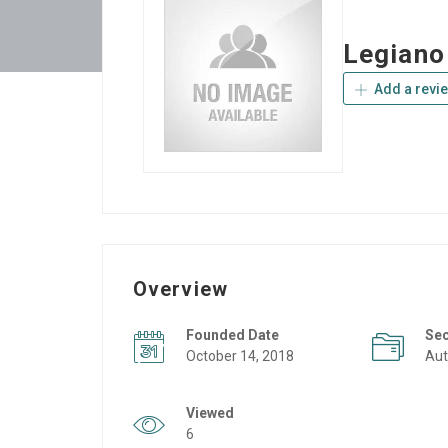
Legiano
Add a revi
Overview
Founded Date
Se
October 14, 2018
Aut
Viewed
6