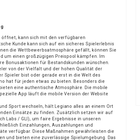
ng
t öffnet, kann sich mit den verfügbaren
che Kunde kann sich auf ein sicheres Spielerlebnis
Ihnen die Wettbewerbsatmosphäre gefällt, können Sie
nd um einen großzügigen Preispool kämpfen. Im
tere Bonusaktionen für Bestandskunden wünschen.
eler von der Vielfalt und der hohen Qualität der
r Spieler bist oder gerade erst in die Welt des
no hat für jeden etwas zu bieten. Besonders die
bieten eine authentische Atmosphäre. Die mobile
pezielle App läuft die mobile Version der Website
und Sport wechseln, hält Legiano alles an einem Ort
ssenden Einsätze zu finden. Zusätzlich setzen wir auf
h Labs / GLI), um faire Ergebnisse in unseren
schließlich Einzahlungen, Auszahlungen und
räte verfügbar. Diese Maßnahmen gewährleisten die
aten und bieten eine zuverlässige Spielumgebung. Das