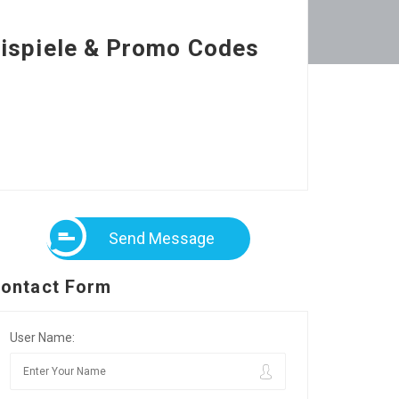
eispiele & Promo Codes
Send Message
ontact Form
User Name: