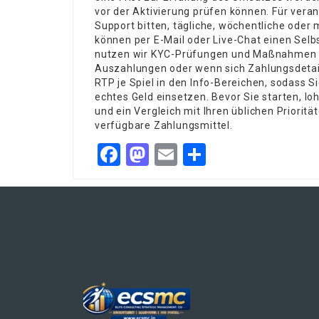
vor der Aktivierung prüfen können. Für ver
Support bitten, tägliche, wöchentliche oder 
können per E-Mail oder Live-Chat einen Sel
nutzen wir KYC-Prüfungen und Maßnahmen z
Auszahlungen oder wenn sich Zahlungsdetai
RTP je Spiel in den Info-Bereichen, sodass 
echtes Geld einsetzen. Bevor Sie starten, loh
und ein Vergleich mit Ihren üblichen Priori
verfügbare Zahlungsmittel.
Facebook
Mastodon
Email
Share