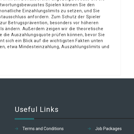
antwortungsbewusstes Spielen können Sie den
monatliche Einzahlungslimits zu setzen, und Sie
bstausschluss anfordern. Zum Schutz der Spieler
ur Betrugsprävention, besonders vor höheren
ls ändern. Außerdem zeigen wir die theoretische
Sie die Auszahlungsquote prüfen können, bevor Sie
nt sich ein Blick auf die wichtigsten Fakten unten
täten, etwa Mindesteinzahlung, Auszahlungslimits und
Useful Links
Terms and Conditions
Job Packages