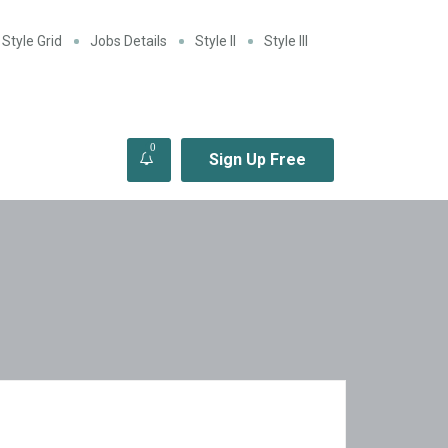
Style Grid
Jobs Details
Style II
Style III
0
Sign Up Free