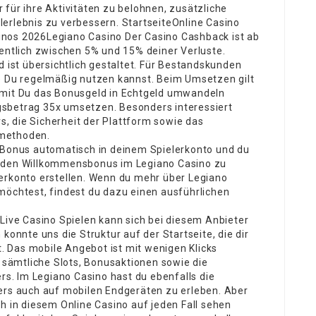
 für ihre Aktivitäten zu belohnen, zusätzliche
erlebnis zu verbessern. StartseiteOnline Casino
inos 2026Legiano Casino Der Casino Cashback ist ab
hentlich zwischen 5% und 15% deiner Verluste.
d ist übersichtlich gestaltet. Für Bestandskunden
ie Du regelmäßig nutzen kannst. Beim Umsetzen gilt
amit Du das Bonusgeld in Echtgeld umwandeln
sbetrag 35x umsetzen. Besonders interessiert
, die Sicherheit der Plattform sowie das
smethoden.
r Bonus automatisch in deinem Spielerkonto und du
m den Willkommensbonus im Legiano Casino zu
lerkonto erstellen. Wenn du mehr über Legiano
möchtest, findest du dazu einen ausführlichen
 Live Casino Spielen kann sich bei diesem Anbieter
konnte uns die Struktur auf der Startseite, die dir
et. Das mobile Angebot ist mit wenigen Klicks
f sämtliche Slots, Bonusaktionen sowie die
. Im Legiano Casino hast du ebenfalls die
ters auch auf mobilen Endgeräten zu erleben. Aber
h in diesem Online Casino auf jeden Fall sehen