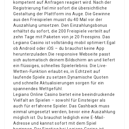
kompetent auf Anfragen reagiert wird. Nach der
Registrierung fiel mir sofort die übersichtliche
Gestaltung der Plattform ins Auge. Die Gewinne
aus den Freispielen musst du 40 Mal vor der
Auszahlung umsetzen. Den Einzahlungsbonus
erhältst du sofort, die 200 Freispiele verteilt auf
zehn Tage mit Paketen von je 20 Freespins. Das
Legiano Casino ist vollständig mobil optimiert.Egal
ob Android oder iOS – du brauchst keine App
herunterzuladen.Die responsive Webseite passt
sich automatisch deinem Bildschirm an und liefert
ein flüssiges, schnelles Spielerlebnis. Die Live-
Wetten-Funktion erlaubt es, in Echtzeit auf
laufende Spiele zu setzen.Dynamische Quoten
und schnelle Aktualisierungen sorgen für ein
spannendes Wettgefühl.
Legiano Online Casino bietet eine
beeindruckende
Vielfalt
an Spielen – sowohl für Einsteiger als
auch für erfahrene Spieler. Das Cashback muss
einmal umgesetzt werden, bevor eine Auszahlung
möglich ist. Du brauchst lediglich eine E-Mail-
Adresse und kannst sofort mit dem Spiel