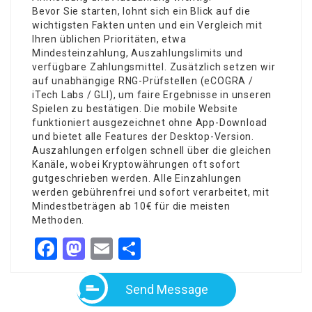
Bevor Sie starten, lohnt sich ein Blick auf die
wichtigsten Fakten unten und ein Vergleich mit
Ihren üblichen Prioritäten, etwa
Mindesteinzahlung, Auszahlungslimits und
verfügbare Zahlungsmittel. Zusätzlich setzen wir
auf unabhängige RNG-Prüfstellen (eCOGRA /
iTech Labs / GLI), um faire Ergebnisse in unseren
Spielen zu bestätigen. Die mobile Website
funktioniert ausgezeichnet ohne App-Download
und bietet alle Features der Desktop-Version.
Auszahlungen erfolgen schnell über die gleichen
Kanäle, wobei Kryptowährungen oft sofort
gutgeschrieben werden. Alle Einzahlungen
werden gebührenfrei und sofort verarbeitet, mit
Mindestbeträgen ab 10€ für die meisten
Methoden
.
Facebook
Mastodon
Email
Share
Send Message