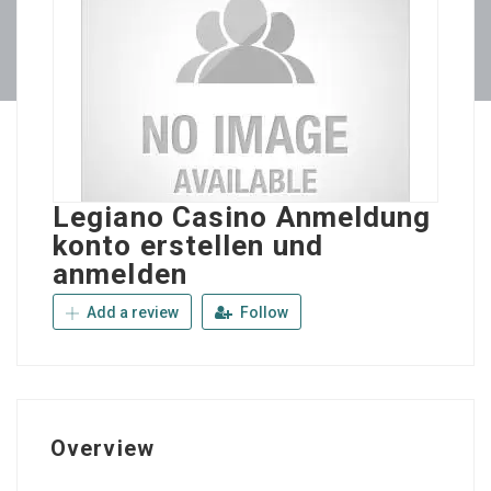
Legiano Casino Anmeldung
konto erstellen und
anmelden
Add a review
Follow
Overview