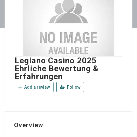
Legiano Casino 2025
Ehrliche Bewertung &
Erfahrungen
Add a review
Follow
Overview