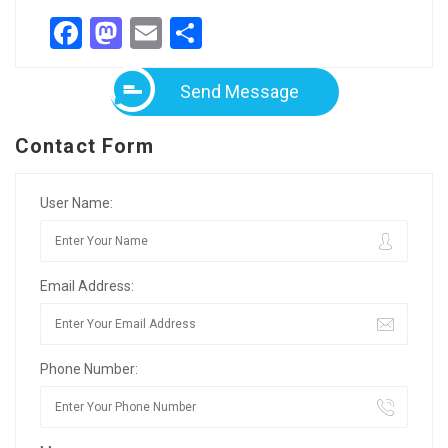
Facebook
Mastodon
Email
Share
Send Message
Contact Form
User Name:
Email Address:
Phone Number: