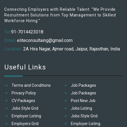
Connecting Employers with Reliable Talent. “We Provide
Recruitment Solutions from Top Management to Skilled
Workforce Hiring.”
Tel:
91-7014423018
Email:
eliteconsultaing@gmail.com
Location:
2A Hira Nagar, Ajmer road, Jaipur, Rajasthan, India
Useful Links
Terms and Conditions
Job Packages
Privacy Policy
Job Packages
CV Packages
Post New Job
Jobs Style Grid
Jobs Listing
Employer Listing
Jobs Style Grid
Employers Grid
Employer Listing