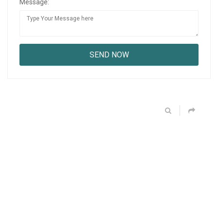
Message: