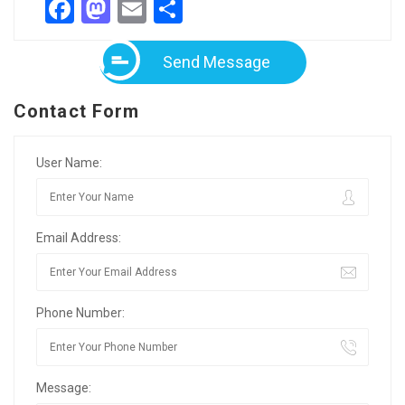
Facebook
Mastodon
Email
Share
Send Message
Contact Form
User Name:
Email Address:
Phone Number:
Message: