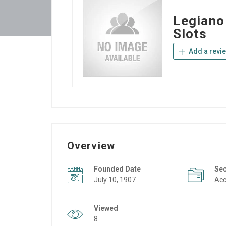
Legiano
Slots
Add a revi
Overview
Founded Date
Se
July 10, 1907
Acc
Viewed
8