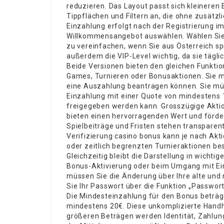
reduzieren. Das Layout passt sich kleineren
Tippflächen und Filtern an, die ohne zusätzl
Einzahlung erfolgt nach der Registrierung i
Willkommensangebot auswählen.
Wählen
Sie
zu vereinfachen, wenn Sie aus Österreich spi
außerdem die VIP-Level wichtig, da sie tägl
Beide Versionen bieten den gleichen Funkt
Games, Turnieren oder Bonusaktionen. Sie m
eine Auszahlung beantragen können. Sie m
Einzahlung mit einer Quote von mindestens 1
freigegeben werden kann. Grosszügige Akt
bieten einen hervorragenden Wert und förde
Spielbeiträge und Fristen stehen transparen
Verifizierung
casino bonus kann je nach Akti
oder zeitlich begrenzten Turnieraktionen be
Gleichzeitig bleibt die Darstellung in wichti
Bonus-Aktivierung
oder beim Umgang mit Ei
müssen Sie die Änderung über Ihre alte und
Sie Ihr Passwort über die Funktion „Passwor
Die Mindesteinzahlung für den Bonus beträgt 
mindestens 20€. Diese unkomplizierte Handh
größeren Beträgen werden Identität, Zahlun