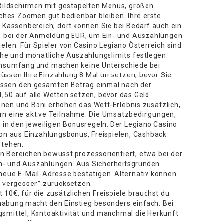
 Bildschirmen mit gestapelten Menüs, großen
iches Zoomen gut bedienbar bleiben. Ihre erste
m Kassenbereich; dort können Sie bei Bedarf auch ein
 bei der Anmeldung EUR, um Ein- und Auszahlungen
elen. Für Spieler von Casino Legiano Österreich sind
iche und monatliche Auszahlungslimits festlegen.
ionsumfang und machen keine Unterschiede bei
üssen Ihre Einzahlung 8 Mal umsetzen, bevor Sie
üssen den gesamten Betrag einmal nach der
,50 auf alle Wetten setzen, bevor das Geld
ionen und
Boni erhöhen
das Wett-Erlebnis zusätzlich,
rn eine aktive Teilnahme. Die Umsatzbedingungen,
t in den
jeweiligen Bonusregeln
. Der
Legiano Casino
on aus Einzahlungsbonus, Freispielen, Cashback
stehen.
gen Bereichen bewusst prozessorientiert, etwa bei der
n- und Auszahlungen. Aus Sicherheitsgründen
 neue E-Mail-Adresse
bestätigen
. Alternativ können
t vergessen” zurücksetzen.
10€, für die zusätzlichen Freispiele brauchst du
abung macht den Einstieg besonders einfach. Bei
gsmittel, Kontoaktivität und manchmal die Herkunft