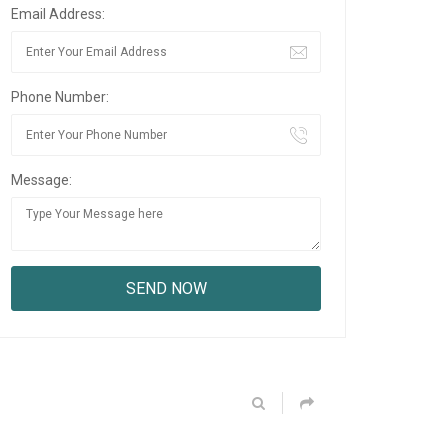
Email Address:
Phone Number:
Message: