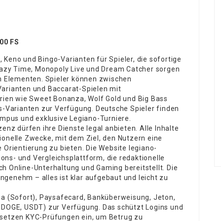
200 FS
 Keno und Bingo-Varianten für Spieler, die sofortige
azy Time, Monopoly Live und Dream Catcher sorgen
en Elementen. Spieler können zwischen
Varianten und Baccarat-Spielen mit
erien wie Sweet Bonanza, Wolf Gold und Big Bass
Varianten zur Verfügung. Deutsche Spieler finden
lympus und exklusive Legiano-Turniere.
enz dürfen ihre Dienste legal anbieten. Alle Inhalte
ionelle Zwecke, mit dem Ziel, den Nutzern eine
 Orientierung zu bieten. Die Website legiano-
ns- und Vergleichsplattform, die redaktionelle
h Online-Unterhaltung und Gaming bereitstellt. Die
genehm – alles ist klar aufgebaut und leicht zu
na (Sofort), Paysafecard, Banküberweisung, Jeton,
LTC, DOGE, USDT) zur Verfügung. Das schützt Logins und
 setzen KYC-Prüfungen ein, um Betrug zu