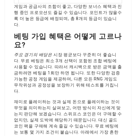
게임과 공급사의 조합이 좋고, 다양한 보너스 혜택과 진
행 중인 프로모션도 즐길 수 있습니다. 포인트가 많을수
록 더 높은 등급에 배정되며, 총 8개의 등급이 있습니
다.
베팅 가입 혜택은 어떻게 고르나
요?
주요 경기의 배당은
시장 평균보다 꾸준히 더 좋습니
다. 무료 베팅은 최소 3개 선택이 포함된 조합 베팅에
사용할 수 있습니다. 따라서 캐시백으로 받은 금액을 출
금하려면 베팅을 1회만 하면 됩니다. 또한 다양한 검증
가능한 공정 게임을 제공하며, 다른 모든 RNG 게임도
무작위성과 공정성을 보장하기 위해 테스트를 거칩니
다.
재미로 플레이하는 것과 실제 돈으로 플레이하는 것이
무엇을 의미하는지 살펴보고, 어떤 방식이 자신에게 맞
는지 판단해 보겠습니다. 스위프스 코인은 더 구매할 수
없지만, 실제 도박에 해당하기 때문입니다. 대신 골드
코인 팩을 구매해 계속 즐길 수 있습니다. 무료 베팅에
는 보통 몇 가지 조건이 붙습니다. 아래에서 가장 흔한