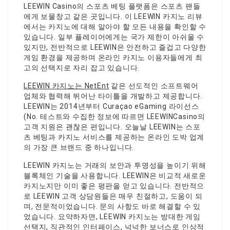
LEEWIN Casino의 스포츠 베팅 플랫폼은 스포츠 팬들
에게 보물창고 같은 곳입니다. 이 LEEWIN 카지노 리뷰
에서는 카지노에 대해 알아야 할 모든 내용을 확인할 수
있습니다. 일부 플레이어에게는 국가 제한이 아쉬울 수
있지만, 전반적으로 LEEWIN은 안전하고 즐겁고 다양한
게임 환경을 제공하며 온라인 카지노 이용자들에게 최
고의 선택지로 자리 잡고 있습니다.
LEEWIN 카지노는 NetEnt
같은 선도적인 소프트웨어
업체와 협력해 뛰어난 타이틀을 개발하고 제공합니다.
LEEWIN는 2014년부터 Curaçao eGaming 라이선스
(No. 테스트와 수집한 정보에 따르면 LEEWINCasino의
고객 지원은 괜찮은 편입니다. 오늘날 LEEWIN는 스포
츠 베팅과 카지노 서비스를 제공하는 온라인 도박 업계
의 가장 큰 브랜드 중 하나입니다.
LEEWIN 카지노는 거래의 보안과 투명성을 높이기 위해
블록체인 기술을 사용합니다. LEEWIN은 비교적 새로운
카지노지만 이미 좋은 평판을 얻고 있습니다. 전반적으
로 LEEWIN 고객 상담원들은 매우 친절하고, 도움이 되
며, 전문적이었습니다. 문의 사항도 바로 해결할 수 있
었습니다. 요약하자면, LEEWIN 카지노는 방대한 게임
선택지, 직관적인 인터페이스, 넉넉한 보너스로 인상적