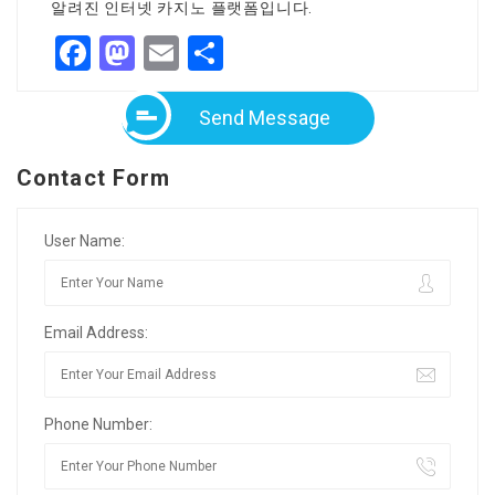
알려진 인터넷 카지노 플랫폼입니다.
Facebook
Mastodon
Email
Share
Send Message
Contact Form
User Name:
Email Address:
Phone Number: