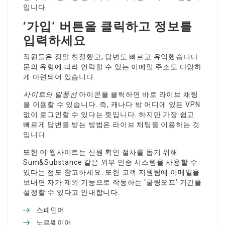
입니다.
‘가입’ 버튼을 클릭하고 정보를
입력하세요
직원들은 정말 친절했고, 답변도 빠르고 유익했습니다.
문의 유형에 따라 연락할 수 있는 이메일 주소도 다양하
게 마련되어 있습니다.
사이트의 말풍선
아이콘을 클릭하면 바로 라이브 채팅
을 이용할 수 있습니다. 즉, 캐나다 밖 어디에 있든 VPN
없이 로그인할 수 있다는 뜻입니다. 하지만 가장 쉽고
빠르게 답변을 받는 방법은 라이브 채팅을 이용하는 것
입니다.
또한 이 웹사이트는 신원 확인 절차를 돕기 위해
Sum&Substance 같은 외부 인증 시스템을 사용할 수
있다는 점도 참고하세요. 또한 고객 지원팀에 이메일을
보내면 자가 제외 기능으로 작동하는 ‘쿨링오프’ 기간을
설정할 수 있다고 안내합니다.
스페인어
노르웨이어