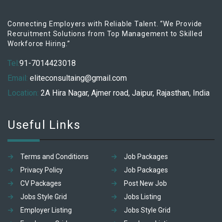
Connecting Employers with Reliable Talent. “We Provide
Recruitment Solutions from Top Management to Skilled
Workforce Hiring.”
Tel:
91-7014423018
Email:
eliteconsultaing@gmail.com
Location:
2A Hira Nagar, Ajmer road, Jaipur, Rajasthan, India
Useful Links
Terms and Conditions
Job Packages
Privacy Policy
Job Packages
CV Packages
Post New Job
Jobs Style Grid
Jobs Listing
Employer Listing
Jobs Style Grid