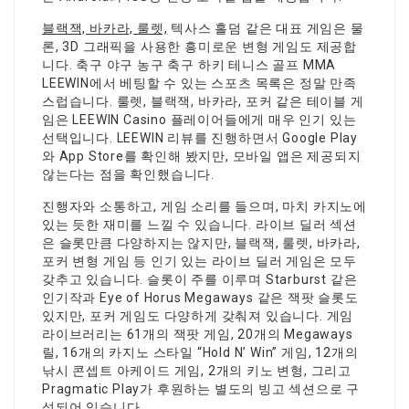
블랙잭, 바카라, 룰렛,
텍사스 홀덤 같은 대표 게임은 물
론, 3D 그래픽을 사용한 흥미로운 변형 게임도 제공합
니다. 축구 야구 농구 축구 하키 테니스 골프 MMA
LEEWIN에서 베팅할 수 있는 스포츠 목록은 정말 만족
스럽습니다. 룰렛, 블랙잭, 바카라, 포커 같은 테이블 게
임은 LEEWIN Casino 플레이어들에게 매우 인기 있는
선택입니다. LEEWIN 리뷰를 진행하면서 Google Play
와 App Store를 확인해 봤지만, 모바일 앱은 제공되지
않는다는 점을 확인했습니다.
진행자와 소통하고, 게임 소리를 들으며, 마치 카지노에
있는 듯한 재미를 느낄 수 있습니다. 라이브 딜러 섹션
은 슬롯만큼 다양하지는 않지만, 블랙잭, 룰렛, 바카라,
포커 변형 게임 등 인기 있는 라이브 딜러 게임은 모두
갖추고 있습니다. 슬롯이 주를 이루며 Starburst 같은
인기작과 Eye of Horus Megaways 같은 잭팟 슬롯도
있지만, 포커 게임도 다양하게 갖춰져 있습니다. 게임
라이브러리는 61개의 잭팟 게임, 20개의 Megaways
릴, 16개의 카지노 스타일 “Hold N’ Win” 게임, 12개의
낚시 콘셉트 아케이드 게임, 2개의 키노 변형, 그리고
Pragmatic Play가 후원하는 별도의 빙고 섹션으로 구
성되어 있습니다.