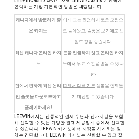
LEEWINCasino 라이브 채팅 LEEWINCasino 지원팀에
연락하는 가장 기본적인 방법은 채팅입니다.
캐나다에서 방문하기
좋
이제 그는 완전히 새로운 모험으
은 카지노
로 돌아왔고, 슬롯은 보기에도 느
낌도 정말 좋습니다.
최신 캐나다 온라인
카지
돈을 입금하지 않고
온라인 카지
노
노에서
무료 스핀을 받을 수 있나
요?
집에서 편하게 최신 온라
따라서 다른 기본
심볼을 언제든
인 슬롯을 다운로드하고
지 대신할 수 있습니다.
플레이하세요!
LEEWIN에서는 전통적인 결제 수단과 전자지갑을 포함
해 신뢰할 수 있는 다양한 결제 제공업체 중에서 선택할
수 있습니다. LEEWIN 카지노에서 계정을 해지하는 절
차는 간단합니다. LEEWIN 카지노는 신뢰할 수 있고 잘