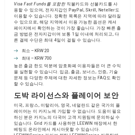
Visa Fast Funds를 포함한
직불카드와 선불카드를 사
용할 수 있으며, 전자지갑인 PayPal, Skrill, Neteller도
이용할 수 있습니다. 정확한 목록은 지역에 따라 달라질
수 있으므로, 해당 지역에서 이용 가능한 옵션은 캐셔
페이지에서 확인하는 것이 가장 좋습니다. 가장 빠른 출
금 방법은 전자지갑이며 보통 1일 이내에 처리되고, 다
른 결제 수단은 최대 4일이 걸릴 수 있습니다.
최소 – KRW 20
최대 – KRW 700
높은 출금 한도 덕분에 암호화폐 이용자들은 더 큰 수익
을 실현할 수 있습니다. 입금, 출금, 보너스, 인증, 기술
문제 등 다양한 주제에 대한 자세한 정보는 FAQ도 확인
할 수 있습니다.
도박 라이선스와 플레이어 보안
미국, 프랑스, 이탈리아, 영국, 네덜란드 같은 국가의 플
레이어는 이 카지노에 가입할 수 없습니다. 도움이 필요
하신 분은 카지노의 다국어 고객 지원팀에 문의하실 수
있습니다. Grid 카드를 사용하면 LEEWIN 매장에서 한
베팅도 온라인에서 캐시아웃할 수 있습니다.