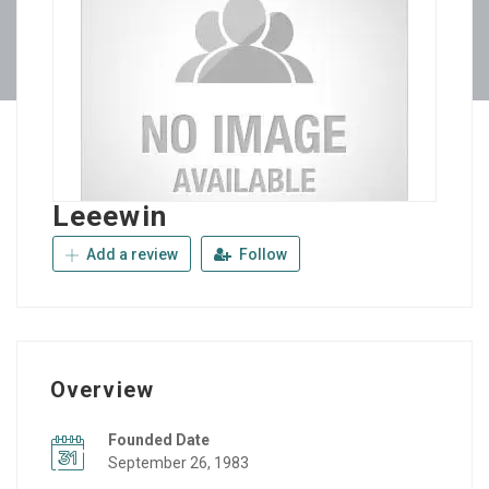
Leeewin
Add a review
Follow
Overview
Founded Date
September 26, 1983