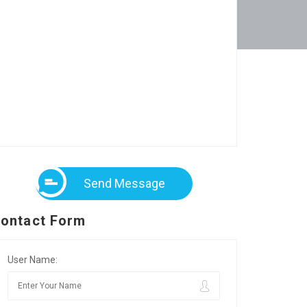
Send Message
ontact Form
User Name: