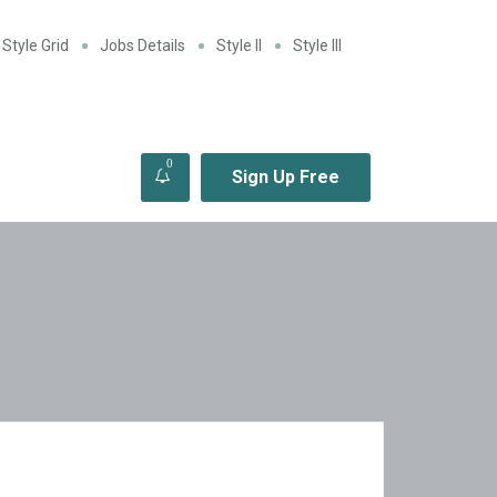
Style Grid
Jobs Details
Style II
Style III
0
Sign Up Free