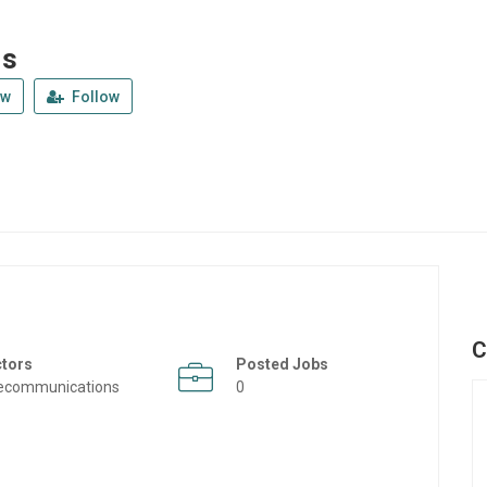
rs
ew
Follow
C
ctors
Posted Jobs
ecommunications
0