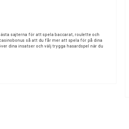
bästa sajterna för att spela baccarat, roulette och
g casinobonus så att du får mer att spela för på dina
över dina insatser och välj trygga hasardspel när du