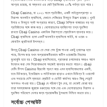
আগ্রহ রয়েছে, যা সম্ভবত এর মোট ট্রাফিকের ২৩% পর্যন্ত হতে পারে।
Cbaji Casino, যা ২০২১ সালে প্রতিষ্ঠিত, একটি লাইসেন্সপ্রাপ্ত ও
নিরাপদ অনলাইন ক্যাসিনো, যেখানে গেমিংয়ের বিস্তৃত বিকল্প রয়েছে। খুবই
উদার ও বিস্তৃত স্লট সংগ্রহের কারণে, Cbaji বৈশ্বিক বাজারের বড় বড়
প্রতিষ্ঠানের সঙ্গে কাজ করে। খেলোয়াড়দের ব্যক্তিগত তথ্য সুরক্ষিত
রাখতে Cbaji Casino একাধিক নিরাপত্তা প্রোটোকল ব্যবহার করে।
Cbaji ক্যাসিনো
হলো একটি
অনলাইন ক্যাসিনো সাইট, যা ওয়েব ও
মোবাইল প্ল্যাটফর্মে উপলভ্য।
কিন্তু Cbaji Casino-তে সেরা গেম খুঁজে পাওয়া একটু চ্যালেঞ্জ হতে
পারে, বিশেষ করে যখন অপ্রয়োজনীয়ভাবে জটিল ওয়েজারিং নিয়মের
মুখোমুখি হতে হয়। Cbaji ক্যাসিনোতে, গ্রাহকরা চলাফেরার সময়ও আগে
উল্লেখ করা গেম শিরোনামগুলো সহজেই ব্যবহার করতে পারেন।
cbaji
বেটিং টিপস
Casino ক্রিপ্টো গ্রহণ করে এমন ক্যাসিনোগুলোর একটি,
তবে বিটকয়েন, ইথেরিয়াম ও লাইটকয়েন ছাড়াও এখানে বিভিন্ন ই-ওয়ালেট
এবং সবচেয়ে বেশি ব্যবহৃত ক্রেডিট ও ডেবিট কার্ডসহ আরও কিছু পেমেন্ট
অপশনও পাওয়া যায়। Cbaji যে পরিমাণ টুল দেয়, তা থেকেই বোঝা যায়
তারা সমস্যাজনক জুয়াকে গুরুত্বের সঙ্গে নেয় এবং খেলোয়াড়দের নিরাপদ ও
সুরক্ষিত পরিবেশে খেলার জন্য প্রয়োজনীয় টুলগুলো নিশ্চিত করতে চায়।
সর্বোচ্চ পেআউট