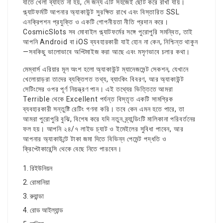
যাতে খেলা ব্যাহত না হয়, সে জন্য এটি সহজেই ছোট করে রাখা যায়।
প্ল্যাটফর্মটি আপনার অ্যাকাউন্ট সুরক্ষিত রাখে এবং বিস্তারিত SSL
এনক্রিপশন প্রযুক্তি ও একটি গোপনীয়তা নীতি প্রদান করে।
CosmicSlots সব মোবাইল প্ল্যাটফর্মের সঙ্গে পুরোপুরি সমন্বিত, তাই
আপনি Android বা iOS ব্যবহারকারী যাই হোন না কেন, নিশ্চিন্ত থাকুন
—সবকিছু ভালোভাবে অপ্টিমাইজ করা আছে এবং মসৃণভাবে চলার কথা।
মেম্বার্স এরিয়ার মূল অংশ হলো অ্যাকাউন্ট ম্যানেজমেন্ট সেকশন, যেখানে
খেলোয়াড়রা তাদের ব্যক্তিগত তথ্য, ব্যাংকিং বিবরণ, আর অ্যাকাউন্ট
সেটিংসের ওপর পূর্ণ নিয়ন্ত্রণ পান। এই তথ্যের ভিত্তিতে আমরা
Terrible থেকে Excellent পর্যন্ত বিস্তৃত একটি সামগ্রিক
ব্যবহারকারী সন্তুষ্টি রেটিং গণনা করি। তবে কেন এমন হতে পারে, তা
আমরা পুরোপুরি বুঝি, বিশেষ করে যদি নতুন ব্র্যান্ডিংটি মালিকানা পরিবর্তনের
ফল হয়। আপনি ২৪/৭ লাইভ চ্যাট ও ইমেইলের সুবিধা পাবেন, আর
আপনার অ্যাকাউন্টে টাকা জমা দিতে বিভিন্ন পেমেন্ট পদ্ধতি ও
ক্রিপ্টোকারেন্সি থেকে বেছে নিতে পারবেন।
রিইউনিয়ন
রোমানিয়া
রুয়ান্ডা
রোড আইল্যান্ড