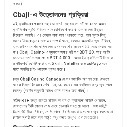
করুন।
Cbaji-এ উত্তোলনের প্রক্রিয়া
এই ক্যাসিনোর গ্রাহক সহায়তা কতটা সহায়ক তা পরীক্ষা করতে আমরা
ক্যাসিনোর প্রতিনিধিদের সঙ্গে যোগাযোগ করেছি এবং তাদের উত্তর
বিবেচনা করেছি। এর পেছনে নানা কারণ থাকতে পারে, তবে মূলত কিছু
দেশের নিয়মকানুনের সঙ্গে এর সম্পর্ক আছে, যেখানে অনলাইন জুয়া নিষিদ্ধ,
এবং ওইসব দেশের বাসিন্দাদের এমন অফশোর ওয়েবসাইটে যেতে দেওয়া হয়
না। Cbaji Casino-এ ন্যূনতম জমার পরিমাণ BDT 20, আর প্রতি
লেনদেনে সর্বোচ্চ জমা প্রায় BDT 4,000। অনলাইন ক্যাসিনোটি ভিসা ও
মাস্টারকার্ড ডেবিট কার্ড এবং Skrill, Neteller ও ecoPayz-এর
মতো জনপ্রিয় ই-ওয়ালেট গ্রহণ করে।
চলুন Cbaji Casino
Canada যে সব ব্যাংকিং অপশন দেয়, সেগুলো
আরও বিস্তারিতভাবে দেখি। না, ১৮ বছরের কম বয়সীদের জন্য জুয়া খেলা
নিষিদ্ধ (আইন অনুযায়ী আরও বেশি বয়সও হতে পারে)।
সঠিক RTP তথ্য জানতে চাইলে আপনি যে ক্যাসিনো সাইটে খেলছেন,
সেখানে প্রতিটি গেমের পেজ দেখে নেওয়াই সবচেয়ে ভালো। অ্যাকাউন্টে
ডিপোজিট সীমা নির্ধারণ, গেমিং থেকে বিরতি নেওয়া এবং আর জুয়া খেলতে না
চাইলে স্থায়ীভাবে অ্যাকাউন্ট বন্ধ করার তথ্যও এখানে রয়েছে।