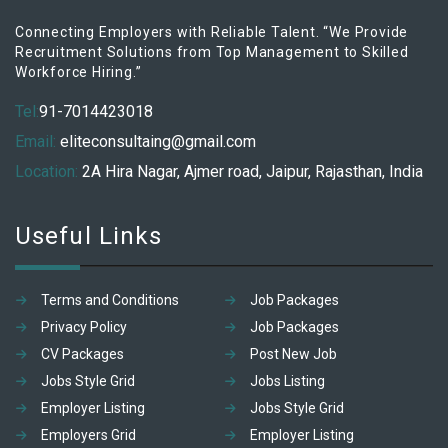
Connecting Employers with Reliable Talent. “We Provide
Recruitment Solutions from Top Management to Skilled
Workforce Hiring.”
Tel:
91-7014423018
Email:
eliteconsultaing@gmail.com
Location:
2A Hira Nagar, Ajmer road, Jaipur, Rajasthan, India
Useful Links
Terms and Conditions
Job Packages
Privacy Policy
Job Packages
CV Packages
Post New Job
Jobs Style Grid
Jobs Listing
Employer Listing
Jobs Style Grid
Employers Grid
Employer Listing