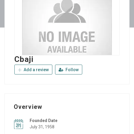
Cbaji
Add a review
Follow
Overview
Founded Date
July 31, 1958