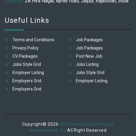
Location:
2A Hira Nagar, Ajmer road, Jaipur, Rajasthan, India
Useful Links
Terms and Conditions
Job Packages
Privacy Policy
Job Packages
CV Packages
Post New Job
Jobs Style Grid
Jobs Listing
Employer Listing
Jobs Style Grid
Employers Grid
Employer Listing
Employers Grid
Copyright© 2026
Elite Consulting Strategic
Management. Co
All Right Reserved