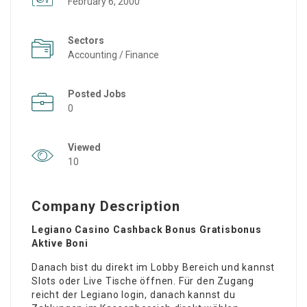
February 6, 2000
Sectors
Accounting / Finance
Posted Jobs
0
Viewed
10
Company Description
Legiano Casino Cashback Bonus Gratisbonus
Aktive Boni
Danach bist du direkt im Lobby Bereich und kannst
Slots oder Live Tische öffnen. Für den Zugang
reicht der Legiano login, danach kannst du