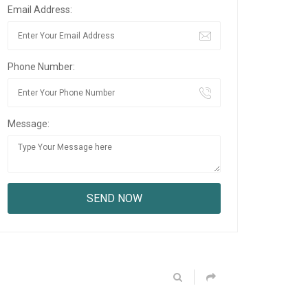
Email Address:
Phone Number:
Message: