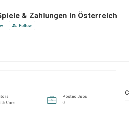
Spiele & Zahlungen in Österreich
ew
Follow
C
ctors
Posted Jobs
lth Care
0