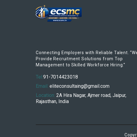
Connecting Employers with Reliable Talent. “W
Provide Recruitment Solutions from Top
Management to Skilled Workforce Hiring.”
Tel:
91-7014423018
Email:
eliteconsultaing@gmail.com
Location:
2A Hira Nagar, Ajmer road, Jaipur,
Rajasthan, India
Copy