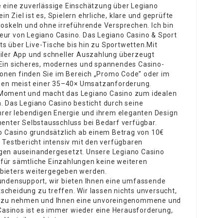
 eine zuverlässige Einschätzung über Legiano
in Ziel ist es, Spielern ehrliche, klare und geprüfte
oskeln und ohne irreführende Versprechen. Ich bin
ur von Legiano Casino. Das Legiano Casino & Sport
ots über Live-Tische bis hin zu Sportwetten.Mit
iler App und schneller Auszahlung überzeugt
.Ein sicheres, modernes und spannendes Casino-
tionen finden Sie im Bereich „Promo Code” oder im
egen meist einer 35–40× Umsatzanforderung.
 Moment und macht das Legiano Casino zum idealen
en. Das Legiano Casino
besticht
durch seine
hrer lebendigen Energie und ihrem eleganten Design
nter Selbstausschluss bei Bedarf verfügbar.
no Casino grundsätzlich ab einem Betrag von 10€
 Testbericht intensiv mit den verfügbaren
gen auseinandergesetzt. Unsere Legiano Casino
für sämtliche Einzahlungen keine weiteren
bieters weitergegeben werden.
undensupport, wir bieten Ihnen eine umfassende
tscheidung zu treffen. Wir lassen nichts unversucht,
pe zu nehmen und Ihnen eine unvoreingenommene und
 Casinos ist es immer wieder eine Herausforderung,