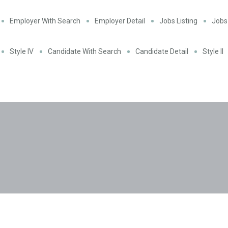
Employer With Search
Employer Detail
Jobs Listing
Jobs 
Style IV
Candidate With Search
Candidate Detail
Style II