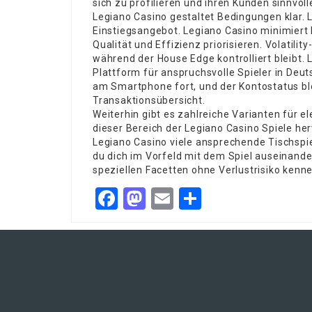
sich zu profilieren und ihren Kunden sinnvoll
Legiano Casino gestaltet Bedingungen klar. 
Einstiegsangebot. Legiano Casino minimiert H
Qualität und Effizienz priorisieren.
Volatilit
während der House Edge kontrolliert bleibt.
Plattform für anspruchsvolle Spieler in Deut
am Smartphone fort, und der Kontostatus ble
Transaktionsübersicht.
Weiterhin gibt es zahlreiche Varianten für 
dieser Bereich der
Legiano Casino Spiele
her
Legiano Casino viele ansprechende Tischspie
du dich im
Vorfeld
mit dem Spiel auseinande
speziellen Facetten ohne Verlustrisiko kenn
Facebook
Mastodon
Email
Share