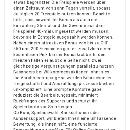
etwas begrenzter. Die Freispiele werden über
einen Zeitraum von zehn Tagen verteilt, sodass
du täglich 20 Freispiele nutzen kannst. Beachte
bitte, dass sowohl der Bonus als auch die
Einzahlung 35-mal und die Gewinne aus den
Freispielen 40-mal umgesetzt werden müssen,
bevor sie in Echtgeld ausgezahlt werden können.
Neben einem attraktiven Bonus von bis zu CHF
550 und 200 Freispielen gibt es zusätzlich einen
kostenlosen Pick bei der Bonuskrabbe. In den
meisten Fällen erlaubt die Seite nicht, zwei
gleichzeitige Vergünstigungen parallel zu nutzen.
Besonders bei Willkommensaktionen lohnt sich
die Vorabbestätigung—so werden Boni schneller
freigeschaltet und Auszahlungsprozesse bleiben
unkompliziert. Eine prompte Kontofreigabe
reduziert die Bearbeitungszeit, minimiert
Rückfragen des Supports und schützt ihr
Spielerkonto vor Sperrungen.
Ob Boni, Spielauswahl, Bankoptionen oder
Kundensupport, wir bieten Ihnen eine umfassende
Bewertung, die Ihnen hilft, eine fundierte