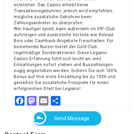
entstehen. Das Casino erhebt keine
Transaktionsgebühren, jedoch wird empfohlen,
mögliche zusätzliche Gebühren beim
Zahlungsanbieter zu überprüfen.
Wer häufiger spielt, kann außerdem im VIP-Club
aufsteigen und zusätzliche Vorteile wie Reload-
Boni oder Cashback-Angebote freischalten. Für
bestehende Nutzer bietet der Gold Club
regelmäßige Sonderaktionen. Diese Legiano
Casino Erfahrung fühlt sich leicht an, weil
Einzahlungen sofort stehen und Auszahlungen
zügig angestoßen werden. Sichern Sie sich 100%
Bonus auf Ihre erste Einzahlung bis zu 100€ und
genießen Sie zusätzliche Freispiele für einen
erfolgreichen Start bei Legiano!
Facebook
Mastodon
Email
Share
Send Message