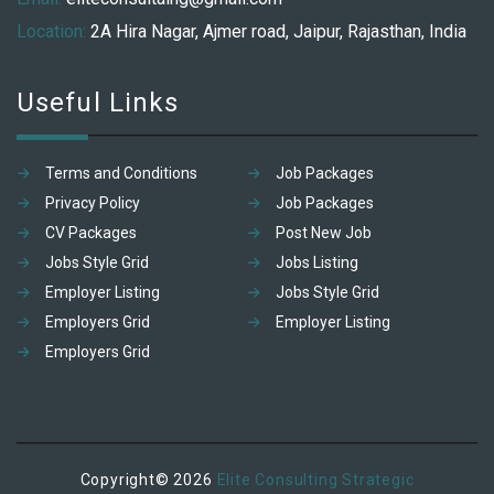
Location:
2A Hira Nagar, Ajmer road, Jaipur, Rajasthan, India
Useful Links
Terms and Conditions
Job Packages
Privacy Policy
Job Packages
CV Packages
Post New Job
Jobs Style Grid
Jobs Listing
Employer Listing
Jobs Style Grid
Employers Grid
Employer Listing
Employers Grid
Copyright© 2026
Elite Consulting Strategic