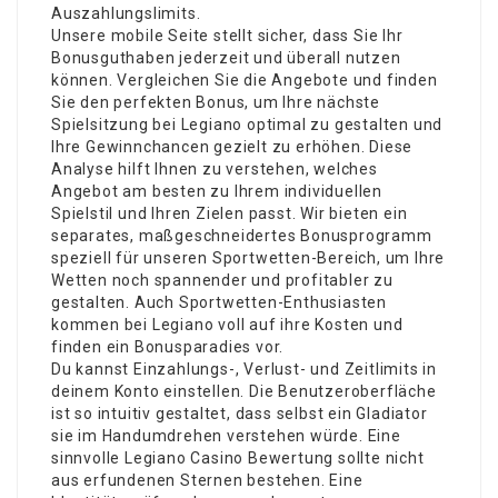
Auszahlungslimits.
Unsere mobile Seite stellt sicher, dass Sie Ihr
Bonusguthaben jederzeit und überall nutzen
können. Vergleichen Sie die Angebote und finden
Sie den perfekten Bonus, um Ihre nächste
Spielsitzung bei Legiano optimal zu gestalten und
Ihre Gewinnchancen gezielt zu erhöhen. Diese
Analyse hilft Ihnen zu verstehen, welches
Angebot am besten zu Ihrem
individuellen
Spielstil
und Ihren Zielen passt. Wir bieten ein
separates, maßgeschneidertes Bonusprogramm
speziell für unseren Sportwetten-Bereich, um Ihre
Wetten noch spannender und profitabler zu
gestalten. Auch Sportwetten-Enthusiasten
kommen bei Legiano voll auf ihre Kosten und
finden ein Bonusparadies vor.
Du kannst Einzahlungs-, Verlust- und Zeitlimits in
deinem Konto einstellen. Die Benutzeroberfläche
ist so intuitiv gestaltet, dass selbst ein Gladiator
sie im Handumdrehen verstehen würde. Eine
sinnvolle Legiano Casino Bewertung sollte nicht
aus erfundenen Sternen bestehen. Eine