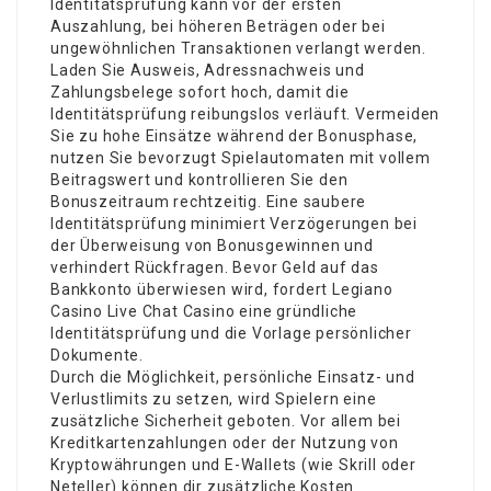
Identitätsprüfung kann vor der ersten
Auszahlung, bei höheren Beträgen oder bei
ungewöhnlichen Transaktionen verlangt werden.
Laden Sie Ausweis, Adressnachweis und
Zahlungsbelege sofort hoch, damit die
Identitätsprüfung reibungslos verläuft. Vermeiden
Sie zu hohe Einsätze während der Bonusphase,
nutzen Sie bevorzugt Spielautomaten mit vollem
Beitragswert und kontrollieren Sie den
Bonuszeitraum rechtzeitig. Eine saubere
Identitätsprüfung minimiert Verzögerungen bei
der Überweisung von Bonusgewinnen und
verhindert Rückfragen. Bevor Geld auf das
Bankkonto überwiesen wird, fordert
Legiano
Casino Live Chat
Casino eine gründliche
Identitätsprüfung und die Vorlage persönlicher
Dokumente.
Durch die Möglichkeit, persönliche Einsatz- und
Verlustlimits zu setzen, wird Spielern eine
zusätzliche Sicherheit geboten. Vor allem bei
Kreditkartenzahlungen oder der Nutzung von
Kryptowährungen und E-Wallets (wie Skrill oder
Neteller) können dir zusätzliche Kosten