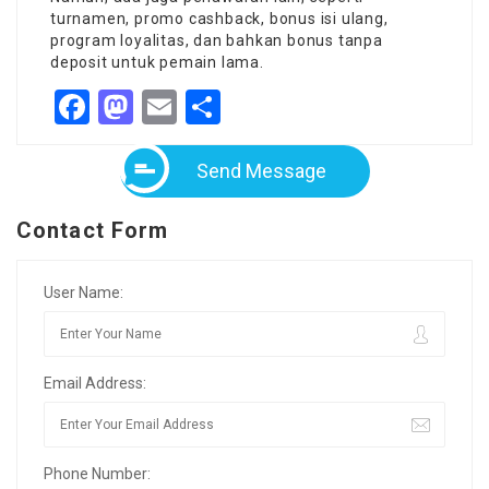
turnamen, promo cashback, bonus isi ulang,
program loyalitas, dan bahkan bonus tanpa
deposit untuk pemain lama.
Facebook
Mastodon
Email
Share
Send Message
Contact Form
User Name:
Email Address:
Phone Number: