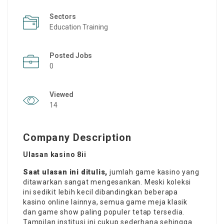
Sectors
Education Training
Posted Jobs
0
Viewed
14
Company Description
Ulasan kasino 8ii
Saat ulasan ini ditulis,
jumlah game kasino yang
ditawarkan sangat mengesankan. Meski koleksi
ini sedikit lebih kecil dibandingkan beberapa
kasino online lainnya, semua game meja klasik
dan game show paling populer tetap tersedia.
Tampilan institusi ini cukup sederhana sehingga