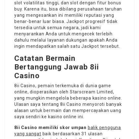
slot volatilitas tinggi, dan slot dengan fitur bonus
buy. Karena itu, bisa dibilang perusahaan taruhan
yang mengesankan ini memiliki reputasi yang
benar-benar luar biasa. Jackpot progresif tidak
tersedia untuk semua negara, jadi kami
menyarankan Anda untuk mengecek terlebih
dahulu melalui layanan dukungan apakah Anda
ingin mendapatkan salah satu Jackpot tersebut.
Catatan Bermain
Bertanggung Jawab 8ii
Casino
8ii Casino, pemain terkemuka di dunia game
online, dioperasikan oleh Starscream Limited,
yang mungkin mengelola beberapa kasino online.
Ulasan saya tentang 8ii Casino menyoroti banyak
alasan untuk bermain dan mempercayakan uang
saya sendiri ke kasino online ini.
8ii Casino memiliki skor umpan
balik pengguna
yang sangat
baik berdasarkan 31 ulasan