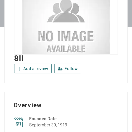
8II
Add a review
Follow
Overview
Founded Date
September 30, 1919