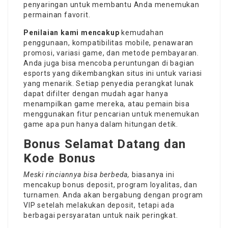
penyaringan untuk membantu Anda menemukan
permainan favorit.
Penilaian kami mencakup
kemudahan
penggunaan, kompatibilitas mobile, penawaran
promosi, variasi game, dan metode pembayaran.
Anda juga bisa mencoba peruntungan di bagian
esports yang dikembangkan situs ini untuk variasi
yang menarik. Setiap penyedia perangkat lunak
dapat difilter dengan mudah agar hanya
menampilkan game mereka, atau pemain bisa
menggunakan fitur pencarian untuk menemukan
game apa pun hanya dalam hitungan detik.
Bonus Selamat Datang dan
Kode Bonus
Meski rinciannya bisa berbeda,
biasanya ini
mencakup bonus deposit, program loyalitas, dan
turnamen. Anda akan bergabung dengan program
VIP setelah melakukan deposit, tetapi ada
berbagai persyaratan untuk naik peringkat.