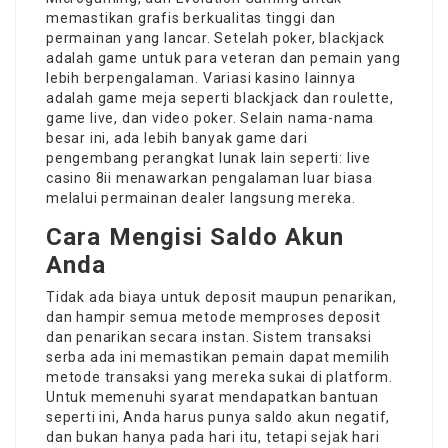
memastikan grafis berkualitas tinggi dan
permainan yang lancar. Setelah poker, blackjack
adalah game untuk para veteran dan pemain yang
lebih berpengalaman. Variasi kasino lainnya
adalah game meja seperti blackjack dan roulette,
game live, dan video poker. Selain nama-nama
besar ini, ada lebih banyak game dari
pengembang perangkat lunak lain seperti: live
casino 8ii menawarkan pengalaman luar biasa
melalui permainan dealer langsung mereka.
Cara Mengisi Saldo Akun
Anda
Tidak ada biaya untuk deposit maupun penarikan,
dan hampir semua metode memproses deposit
dan penarikan secara instan. Sistem transaksi
serba ada ini memastikan pemain dapat memilih
metode transaksi yang mereka sukai di platform.
Untuk memenuhi syarat mendapatkan bantuan
seperti ini, Anda harus punya saldo akun negatif,
dan bukan hanya pada hari itu, tetapi sejak hari