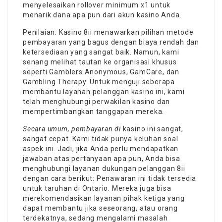
menyelesaikan rollover minimum x1 untuk
menarik dana apa pun dari akun kasino Anda.
Penilaian: Kasino 8ii menawarkan pilihan metode
pembayaran yang bagus dengan biaya rendah dan
ketersediaan yang sangat baik. Namun, kami
senang melihat tautan ke organisasi khusus
seperti Gamblers Anonymous, GamCare, dan
Gambling Therapy. Untuk menguji seberapa
membantu layanan pelanggan kasino ini, kami
telah menghubungi perwakilan kasino dan
mempertimbangkan tanggapan mereka.
Secara umum, pembayaran di
kasino ini sangat,
sangat cepat. Kami tidak punya keluhan soal
aspek ini. Jadi, jika Anda perlu mendapatkan
jawaban atas pertanyaan apa pun, Anda bisa
menghubungi layanan dukungan pelanggan 8ii
dengan cara berikut: Penawaran ini tidak tersedia
untuk taruhan di Ontario. Mereka juga bisa
merekomendasikan layanan pihak ketiga yang
dapat membantu jika seseorang, atau orang
terdekatnya, sedang mengalami masalah