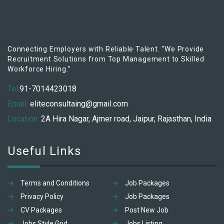
Connecting Employers with Reliable Talent. “We Provide
Recruitment Solutions from Top Management to Skilled
Workforce Hiring.”
Tel:
91-7014423018
Email:
eliteconsultaing@gmail.com
Location:
2A Hira Nagar, Ajmer road, Jaipur, Rajasthan, India
Useful Links
Terms and Conditions
Job Packages
Privacy Policy
Job Packages
CV Packages
Post New Job
Jobs Style Grid
Jobs Listing