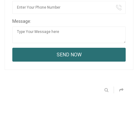
Message: