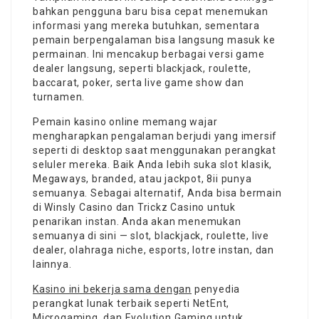
bahkan pengguna baru bisa cepat menemukan
informasi yang mereka butuhkan, sementara
pemain berpengalaman bisa langsung masuk ke
permainan. Ini mencakup berbagai versi game
dealer langsung, seperti blackjack, roulette,
baccarat, poker, serta live game show dan
turnamen.
Pemain kasino online memang wajar
mengharapkan pengalaman berjudi yang imersif
seperti di desktop saat menggunakan perangkat
seluler mereka. Baik Anda lebih suka slot klasik,
Megaways, branded, atau jackpot, 8ii punya
semuanya. Sebagai alternatif, Anda bisa bermain
di Winsly Casino dan Trickz Casino untuk
penarikan instan. Anda akan menemukan
semuanya di sini — slot, blackjack, roulette, live
dealer, olahraga niche, esports, lotre instan, dan
lainnya.
Kasino ini bekerja sama dengan
penyedia
perangkat lunak terbaik seperti NetEnt,
Microgaming, dan Evolution Gaming untuk