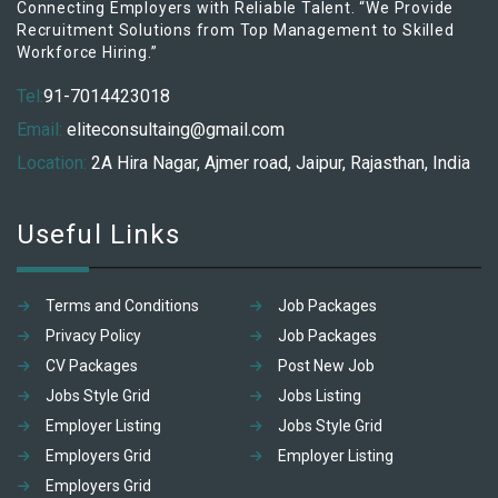
Connecting Employers with Reliable Talent. “We Provide
Recruitment Solutions from Top Management to Skilled
Workforce Hiring.”
Tel:
91-7014423018
Email:
eliteconsultaing@gmail.com
Location:
2A Hira Nagar, Ajmer road, Jaipur, Rajasthan, India
Useful Links
Terms and Conditions
Job Packages
Privacy Policy
Job Packages
CV Packages
Post New Job
Jobs Style Grid
Jobs Listing
Employer Listing
Jobs Style Grid
Employers Grid
Employer Listing
Employers Grid