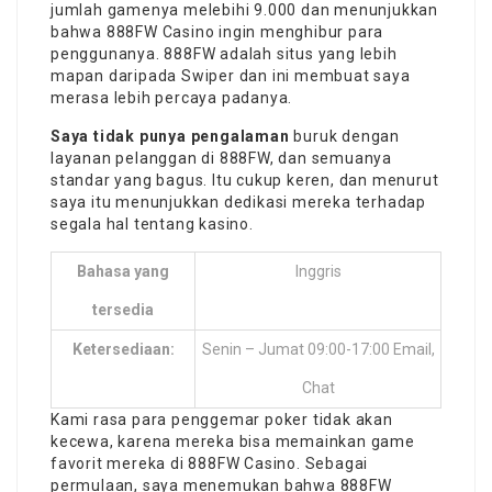
jumlah gamenya melebihi 9.000 dan menunjukkan
bahwa 888FW Casino ingin menghibur para
penggunanya. 888FW adalah situs yang lebih
mapan daripada Swiper dan ini membuat saya
merasa lebih percaya padanya.
Saya tidak punya pengalaman
buruk dengan
layanan pelanggan di 888FW, dan semuanya
standar yang bagus. Itu cukup keren, dan menurut
saya itu menunjukkan dedikasi mereka terhadap
segala hal tentang kasino.
Bahasa yang
Inggris
tersedia
Ketersediaan:
Senin – Jumat 09:00-17:00 Email,
Chat
Kami rasa para penggemar poker tidak akan
kecewa, karena mereka bisa memainkan game
favorit mereka di 888FW Casino. Sebagai
permulaan, saya menemukan bahwa 888FW