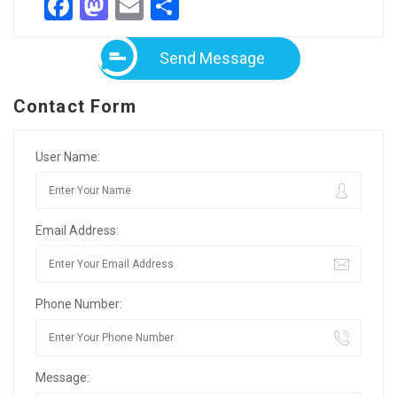
Facebook
Mastodon
Email
Share
Send Message
Contact Form
User Name:
Email Address:
Phone Number:
Message: