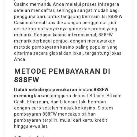
Casino memandu Anda melalui proses ini segera
setelah mendaftar, sehingga sangat mudah bagi
pengguna baru untuk langsung bermain. Isi 888FW
Casino dikenal luas di kalangan penggemar judi
online karena banyaknya game dan promo yang
menarik. Sebagai kasino internasional, 888FW
menarik berbagai penjudi dengan menawarkan
metode pembayaran kasino paling populer yang
diterima secara global dan lokal, tergantung lokasi
Anda.
METODE PEMBAYARAN DI
888FW
Itulah sebabnya penukaran
instan 888FW
memungkinkan
pengguna deposit Bitcoin, Bitcoin
Cash, Ethereum, dan Litecoin, lalu bermain
dengan euro setelah masuk ke kasino. Sistem
pembayaran 888FW mencakup pilihan
pembayaran terpilih, mulai dari kartu kredit
hingga e-wallet.