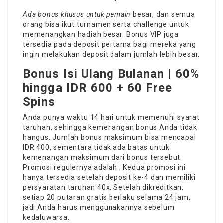
Ada bonus khusus untuk pemain
besar, dan semua
orang bisa ikut turnamen serta challenge untuk
memenangkan hadiah besar. Bonus VIP juga
tersedia pada deposit pertama bagi mereka yang
ingin melakukan deposit dalam jumlah lebih besar.
Bonus Isi Ulang Bulanan | 60%
hingga IDR 600 + 60 Free
Spins
Anda punya waktu 14 hari untuk memenuhi syarat
taruhan, sehingga kemenangan bonus Anda tidak
hangus. Jumlah bonus maksimum bisa mencapai
IDR 400, sementara tidak ada batas untuk
kemenangan maksimum dari bonus tersebut.
Promosi regulernya adalah ; Kedua promosi ini
hanya tersedia setelah deposit ke-4 dan memiliki
persyaratan taruhan 40x. Setelah dikreditkan,
setiap 20 putaran gratis berlaku selama 24 jam,
jadi Anda harus menggunakannya sebelum
kedaluwarsa.