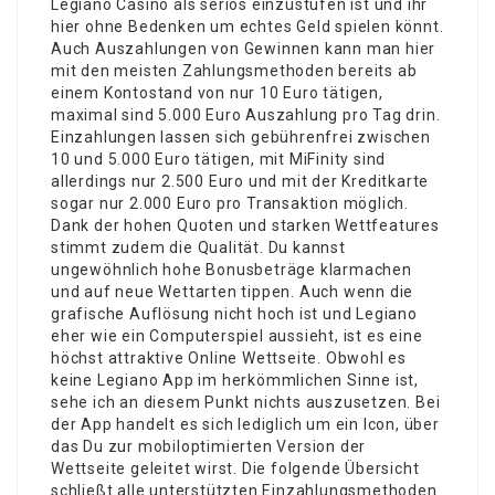
Legiano Casino als seriös einzustufen ist und ihr
hier ohne Bedenken um echtes Geld spielen könnt.
Auch Auszahlungen von Gewinnen kann man hier
mit den meisten Zahlungsmethoden bereits ab
einem Kontostand von nur 10 Euro tätigen,
maximal sind 5.000 Euro Auszahlung pro Tag drin.
Einzahlungen lassen sich gebührenfrei zwischen
10 und 5.000 Euro tätigen, mit MiFinity sind
allerdings nur 2.500 Euro und mit der Kreditkarte
sogar nur 2.000 Euro pro Transaktion möglich.
Dank der hohen Quoten und starken Wettfeatures
stimmt zudem die Qualität. Du kannst
ungewöhnlich hohe Bonusbeträge klarmachen
und auf neue Wettarten tippen. Auch wenn die
grafische Auflösung nicht hoch ist und Legiano
eher wie ein
Computerspiel
aussieht, ist es eine
höchst attraktive Online Wettseite. Obwohl es
keine Legiano App im herkömmlichen Sinne ist,
sehe ich an diesem Punkt nichts auszusetzen. Bei
der App handelt es sich lediglich um ein Icon, über
das Du zur mobiloptimierten Version der
Wettseite geleitet wirst. Die folgende Übersicht
schließt alle unterstützten Einzahlungsmethoden