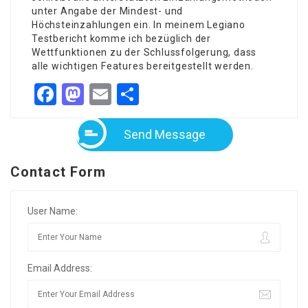
unter Angabe der Mindest- und
Höchsteinzahlungen ein. In meinem Legiano
Testbericht komme ich bezüglich der
Wettfunktionen zu der Schlussfolgerung, dass
alle wichtigen Features bereitgestellt werden.
Facebook
Mastodon
Email
Share
Send Message
Contact Form
User Name:
Email Address: