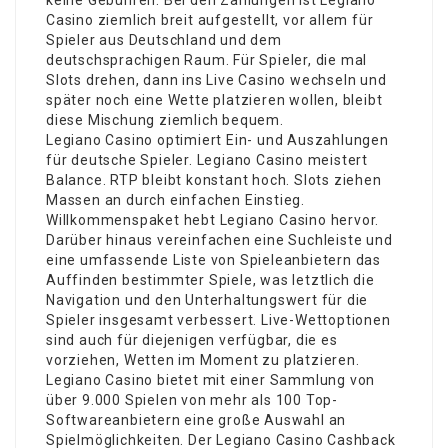
keine Gebühren. Bei den Zahlungen ist Legiano
Casino ziemlich breit aufgestellt, vor allem für
Spieler aus Deutschland und dem
deutschsprachigen Raum. Für Spieler, die mal
Slots drehen, dann ins Live Casino wechseln und
später noch eine Wette platzieren wollen, bleibt
diese Mischung ziemlich bequem.
Legiano Casino optimiert Ein- und Auszahlungen
für deutsche Spieler. Legiano Casino meistert
Balance. RTP bleibt konstant hoch. Slots ziehen
Massen an durch einfachen Einstieg.
Willkommenspaket hebt Legiano Casino hervor.
Darüber hinaus vereinfachen eine Suchleiste und
eine umfassende Liste von Spieleanbietern das
Auffinden bestimmter Spiele, was letztlich die
Navigation und den Unterhaltungswert für die
Spieler insgesamt verbessert. Live-Wettoptionen
sind auch für diejenigen verfügbar, die es
vorziehen, Wetten im Moment zu platzieren.
Legiano Casino bietet mit einer Sammlung von
über 9.000 Spielen von mehr als 100 Top-
Softwareanbietern eine große Auswahl an
Spielmöglichkeiten. Der Legiano Casino Cashback