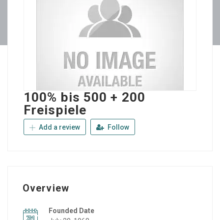
100% bis 500 + 200
Freispiele
Add a review
Follow
Overview
Founded Date