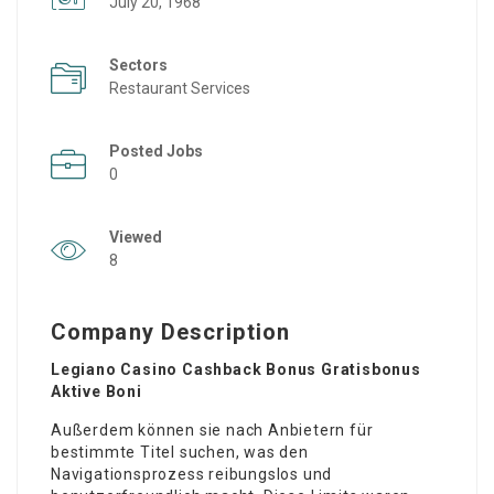
July 20, 1968
Sectors
Restaurant Services
Posted Jobs
0
Viewed
8
Company Description
Legiano Casino Cashback Bonus Gratisbonus
Aktive Boni
Außerdem können sie nach Anbietern für
bestimmte Titel suchen, was den
Navigationsprozess reibungslos und